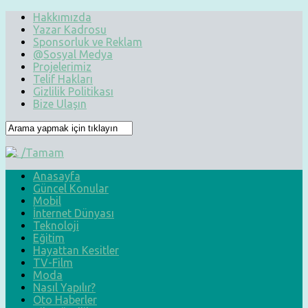
Hakkımızda
Yazar Kadrosu
Sponsorluk ve Reklam
@Sosyal Medya
Projelerimiz
Telif Hakları
Gizlilik Politikası
Bize Ulaşın
Anasayfa
Güncel Konular
Mobil
İnternet Dünyası
Teknoloji
Eğitim
Hayattan Kesitler
TV-Film
Moda
Nasıl Yapılır?
Oto Haberler