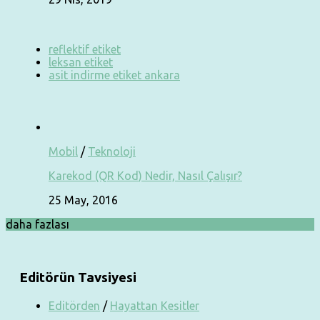
reflektif etiket
leksan etiket
asit indirme etiket ankara
Mobil
/
Teknoloji
Karekod (QR Kod) Nedir, Nasıl Çalışır?
25 May, 2016
daha fazlası
Editörün Tavsiyesi
Editörden
/
Hayattan Kesitler