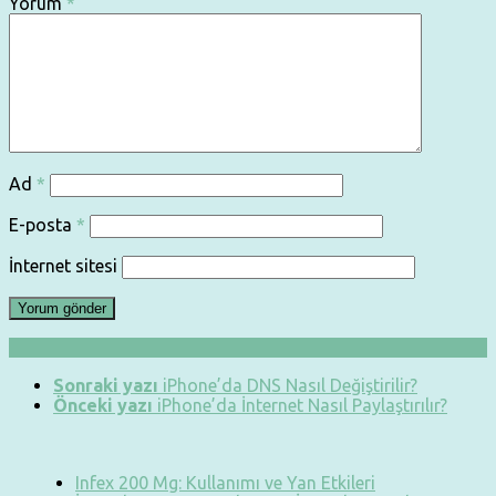
Yorum
*
Ad
*
E-posta
*
İnternet sitesi
Sonraki yazı
iPhone’da DNS Nasıl Değiştirilir?
Önceki yazı
iPhone’da İnternet Nasıl Paylaştırılır?
Infex 200 Mg: Kullanımı ve Yan Etkileri