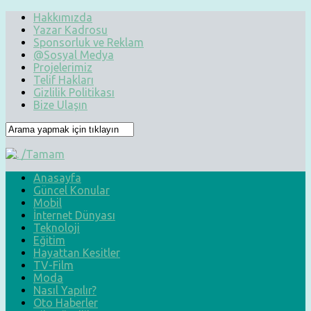
Hakkımızda
Yazar Kadrosu
Sponsorluk ve Reklam
@Sosyal Medya
Projelerimiz
Telif Hakları
Gizlilik Politikası
Bize Ulaşın
Anasayfa
Güncel Konular
Mobil
İnternet Dünyası
Teknoloji
Eğitim
Hayattan Kesitler
TV-Film
Moda
Nasıl Yapılır?
Oto Haberler