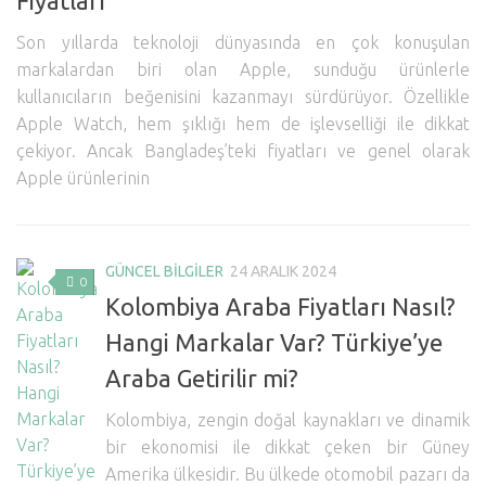
Fiyatları
Hayattan Kesitler
Son yıllarda teknoloji dünyasında en çok konuşulan
TV-Film
markalardan biri olan Apple, sunduğu ürünlerle
Moda
kullanıcıların beğenisini kazanmayı sürdürüyor. Özellikle
Nasıl Yapılır?
Apple Watch, hem şıklığı hem de işlevselliği ile dikkat
çekiyor. Ancak Bangladeş’teki fiyatları ve genel olarak
Oto Haberler
Apple ürünlerinin
Cilt-Güzellik
GÜNCEL BİLGİLER
24 ARALIK 2024
0
Kolombiya Araba Fiyatları Nasıl?
Hangi Markalar Var? Türkiye’ye
Araba Getirilir mi?
Kolombiya, zengin doğal kaynakları ve dinamik
bir ekonomisi ile dikkat çeken bir Güney
Amerika ülkesidir. Bu ülkede otomobil pazarı da