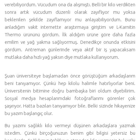
verebiliyordum. Vücudum ona da alışmıştı. Belli bir kilo verdikten
sonra artık vücudum düzenli olarak zayıflıyor mu yoksa
beklenilen şekilde zayıflamıyor mu anlayabiliyordum. Bunu
anladığım vakit internette araştırmaya giriştim ve L-Karnitin
Thermo ürününü gördüm. İlk aldığım ürüne göre daha fazla
emilim ve yağ yakma sağlıyormuş. Denedikçe onunda etkisini
gördüm. Antreman günlerinde veya aktif bir iş yapacaksam
mutlaka daha hızlı yağ yaksın diye mutlaka kullanıyorum.
Şuan üniversiteye başlamadan önce görüştüğüm arkadaşlarım
beni tanıyamıyor. Çünkü hep kilolu halimle hatırlıyorlar beni.
Üniversitenin bitimine doğru bambaşka biri oldum diyebilirim.
Sosyal medya hesaplarımdaki fotoğraflarımı görenler çok
şaşırıyor. Hatta bazıları tanıyamıyor bile. Belki sizinde hikayenize
bu yazım başlangıç olur.
Bu yazımı sağlıklı kilo vermeyi düşünen arkadaşlara yazmak
istedim. Çünkü birçoğunuzun benim gibi bilgisi yetersiz bu