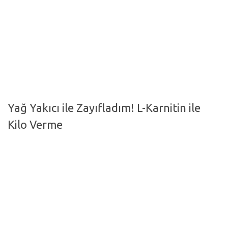
Hayattan Kesitler
TV-Film
Moda
Nasıl Yapılır?
Oto Haberler
Yağ Yakıcı ile Zayıfladım! L-Karnitin ile
Cilt-Güzellik
Kilo Verme