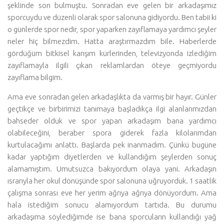
şeklinde son bulmuştu. Sonradan eve gelen bir arkadaşımız
sporcuydu ve düzenli olarak spor salonuna gidiyordu. Ben tabii ki
o günlerde spor nedir, spor yaparken zayıflamaya yardımcı şeyler
neler hiç bilmezdim. Hatta araştırmazdım bile. Haberlerde
gördüğüm bitkisel karışım kürlerinden, televizyonda izlediğim
zayıflamayla ilgili çıkan reklamlardan öteye geçmiyordu
zayıflama bilgim.
Ama eve sonradan gelen arkadaşlıkta da varmış bir hayır. Günler
geçtikçe ve birbirimizi tanımaya başladıkça ilgi alanlarımızdan
bahseder olduk ve spor yapan arkadaşım bana yardımcı
olabileceğini, beraber spora giderek fazla kilolarımdan
kurtulacağımı anlattı. Başlarda pek inanmadım. Çünkü bugüne
kadar yaptığım diyetlerden ve kullandığım şeylerden sonuç
alamamıştım. Umutsuzca bakıyordum olaya yani. Arkadaşın
ısrarıyla her okul dönüşünde spor salonuna uğruyorduk. 1 saatlik
çalışma sonrası eve her yerim ağrıya ağrıya dönüyordum. Ama
hala istediğim sonucu alamıyordum tartıda. Bu durumu
arkadaşıma söylediğimde ise bana sporcuların kullandığı yağ