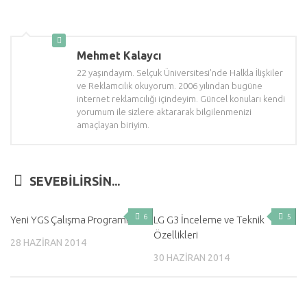
Mehmet Kalaycı
22 yaşındayım. Selçuk Üniversitesi'nde Halkla İlişkiler
ve Reklamcılık okuyorum. 2006 yılından bugüne
internet reklamcılığı içindeyim. Güncel konuları kendi
yorumum ile sizlere aktararak bilgilenmenizi
amaçlayan biriyim.
SEVEBILIRSIN...
6
5
Yeni YGS Çalışma Programı
LG G3 İnceleme ve Teknik
Özellikleri
28 HAZIRAN 2014
30 HAZIRAN 2014