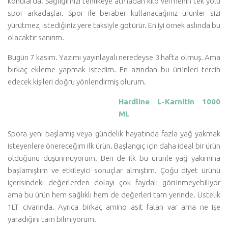
konularda. Sağlığımızı tehlikeye atmadan kilo vermenin tek yolu
spor arkadaşlar. Spor ile beraber kullanacağınız ürünler sizi
yürütmez, istediğiniz yere taksiyle götürür. En iyi örnek aslında bu
olacaktır sanırım.
Bugün 7 kasım. Yazımı yayınlayalı neredeyse 3 hafta olmuş. Ama
birkaç ekleme yapmak istedim. En azından bu ürünleri tercih
edecek kişileri doğru yönlendirmiş olurum.
Hardline L-Karnitin 1000
ML
Spora yeni başlamış veya gündelik hayatında fazla yağ yakmak
isteyenlere önereceğim ilk ürün. Başlangıç için daha ideal bir ürün
olduğunu düşünmüyorum. Ben de ilk bu ürünle yağ yakımına
başlamıştım ve etkileyici sonuçlar almıştım. Çoğu diyet ürünü
içerisindeki değerlerden dolayı çok faydalı görünmeyebiliyor
ama bu ürün hem sağlıklı hem de değerleri tam yerinde. Üstelik
1LT civarında. Ayrıca birkaç amino asit falan var ama ne işe
yaradığını tam bilmiyorum.