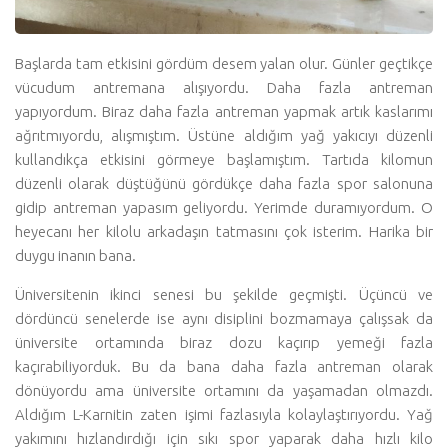
Başlarda tam etkisini gördüm desem yalan olur. Günler geçtikçe
vücudum antremana alışıyordu. Daha fazla antreman
yapıyordum. Biraz daha fazla antreman yapmak artık kaslarımı
ağrıtmıyordu, alışmıştım. Üstüne aldığım yağ yakıcıyı düzenli
kullandıkça etkisini görmeye başlamıştım. Tartıda kilomun
düzenli olarak düştüğünü gördükçe daha fazla spor salonuna
gidip antreman yapasım geliyordu. Yerimde duramıyordum. O
heyecanı her kilolu arkadaşın tatmasını çok isterim. Harika bir
duygu inanın bana.
Üniversitenin ikinci senesi bu şekilde geçmişti. Üçüncü ve
dördüncü senelerde ise aynı disiplini bozmamaya çalışsak da
üniversite ortamında biraz dozu kaçırıp yemeği fazla
kaçırabiliyorduk. Bu da bana daha fazla antreman olarak
dönüyordu ama üniversite ortamını da yaşamadan olmazdı.
Aldığım L-Karnitin zaten işimi fazlasıyla kolaylaştırıyordu. Yağ
yakımını hızlandırdığı için sıkı spor yaparak daha hızlı kilo