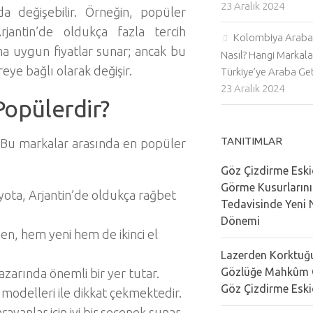
23 Aralık 2024
 değişebilir. Örneğin, popüler
antin’de oldukça fazla tercih
Kolombiya Araba 
daha uygun fiyatlar sunar; ancak bu
Nasıl? Hangi Markala
eye bağlı olarak değişir.
Türkiye’ye Araba Geti
23 Aralık 2024
Popülerdir?
TANITIMLAR
 Bu markalar arasında en popüler
Göz Çizdirme Eski
Görme Kusurların
Toyota, Arjantin’de oldukça rağbet
Tedavisinde Yeni N
Dönemi
en, hem yeni hem de ikinci el
Lazerden Korktuğu
Gözlüğe Mahkûm 
azarında önemli bir yer tutar.
Göz Çizdirme Eski
modelleri ile dikkat çekmektedir.
rayanlar için iyi bir seçenek sunar.