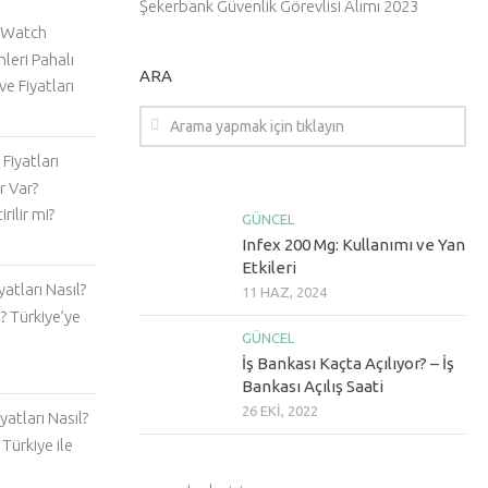
Şekerbank Güvenlik Görevlisi Alımı 2023
 Watch
nleri Pahalı
ARA
ve Fiyatları
Fiyatları
r Var?
rilir mi?
GÜNCEL
Infex 200 Mg: Kullanımı ve Yan
Etkileri
atları Nasıl?
11 HAZ, 2024
? Türkiye’ye
GÜNCEL
İş Bankası Kaçta Açılıyor? – İş
Bankası Açılış Saati
26 EKI, 2022
atları Nasıl?
Türkiye ile