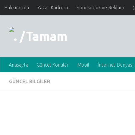
Hakkımızda
Yazar Kadrosu
Sponsorluk ve Reklam
Anasayfa
Güncel Konular
Mobil
İnternet Dünyası
GÜNCEL BİLGİLER