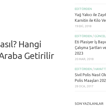
EDITÖRDEN
Yağ Yakıcı ile Zayı
Karnitin ile Kilo V
19 EKI, 2018
EDITÖRDEN
/
GÜNCEL
asıl? Hangi
Eti Plasiyer İş Baş
Çalışma Şartları v
Araba Getirilir
2023
20 MAR, 2018
EDITÖRDEN
/
HAYATT
Sivil Polis Nasıl Ol
Polis Maaşları 20
28 OCA, 2017
SON YAZILANLAR