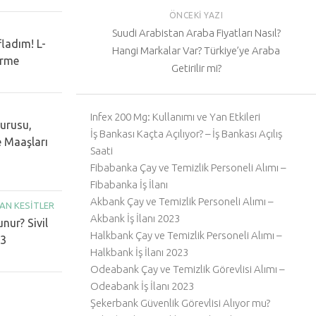
ÖNCEKI YAZI
Suudi Arabistan Araba Fiyatları Nasıl?
fladım! L-
Hangi Markalar Var? Türkiye’ye Araba
erme
Getirilir mi?
Infex 200 Mg: Kullanımı ve Yan Etkileri
vurusu,
İş Bankası Kaçta Açılıyor? – İş Bankası Açılış
e Maaşları
Saati
Fibabanka Çay ve Temizlik Personeli Alımı –
Fibabanka İş İlanı
Akbank Çay ve Temizlik Personeli Alımı –
AN KESITLER
Akbank İş İlanı 2023
unur? Sivil
Halkbank Çay ve Temizlik Personeli Alımı –
23
Halkbank İş İlanı 2023
Odeabank Çay ve Temizlik Görevlisi Alımı –
Odeabank İş İlanı 2023
Şekerbank Güvenlik Görevlisi Alıyor mu?