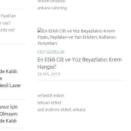
rezum tedavisi
ankara catering
Fiyatları
r Var?
rilir mi?
CILT-GÜZELLIK
En Etkili Cilt ve Yüz Beyazlatıcı Krem
Hangisi?
de Kaldı:
26 NIS, 2019
ın
esil Lazer
reflektif etiket
leksan etiket
nuz İçin
asit indirme etiket ankara
Olmayın:
de Kaldı