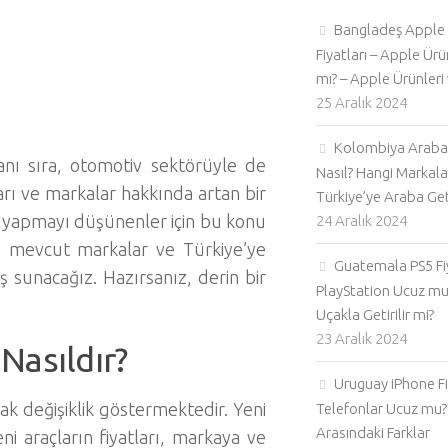
Bangladeş Apple
Fiyatları – Apple Ürü
mı? – Apple Ürünleri 
25 Aralık 2024
Kolombiya Araba 
yanı sıra, otomotiv sektörüyle de
Nasıl? Hangi Markala
ları ve markalar hakkında artan bir
Türkiye’ye Araba Geti
atı yapmayı düşünenler için bu konu
24 Aralık 2024
ı, mevcut markalar ve Türkiye’ye
Guatemala PS5 Fiy
ş sunacağız. Hazırsanız, derin bir
PlayStation Ucuz mu
Uçakla Getirilir mi?
23 Aralık 2024
 Nasıldır?
Uruguay iPhone Fiy
rak değişiklik göstermektedir. Yeni
Telefonlar Ucuz mu? 
Arasındaki Farklar
eni araçların fiyatları, markaya ve