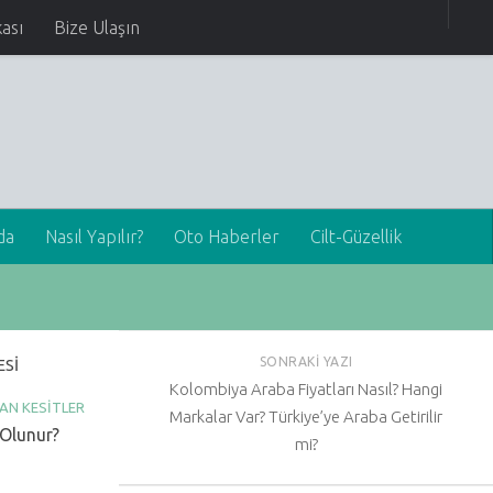
kası
Bize Ulaşın
da
Nasıl Yapılır?
Oto Haberler
Cilt-Güzellik
SONRAKI YAZI
ESI
Kolombiya Araba Fiyatları Nasıl? Hangi
AN KESITLER
Markalar Var? Türkiye’ye Araba Getirilir
 Olunur?
mi?