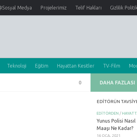
@Sosyal Medya
Projelerimiz
Telif Hakları
Gizlilik Politi
Teknoloji
Eğitim
Hayattan Kesitler
TV-Film
Mo
0
DAHA FAZLASI
EDITÖRÜN TAVSIY
EDITÖRDEN
/
HAYATT
Yunus Polisi Nasıl
Maaşı Ne Kadar?
16 OCA, 2021