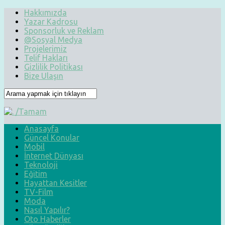
Hakkımızda
Yazar Kadrosu
Sponsorluk ve Reklam
@Sosyal Medya
Projelerimiz
Telif Hakları
Gizlilik Politikası
Bize Ulaşın
Anasayfa
Güncel Konular
Mobil
İnternet Dünyası
Teknoloji
Eğitim
Hayattan Kesitler
TV-Film
Moda
Nasıl Yapılır?
Oto Haberler