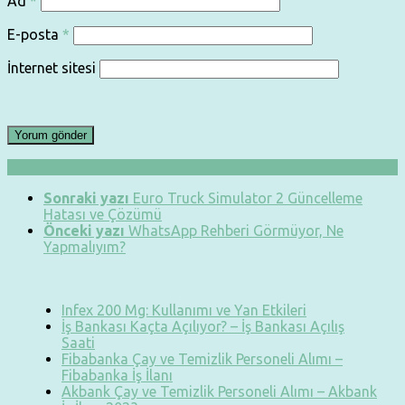
Ad
*
E-posta
*
İnternet sitesi
Sonraki yazı
Euro Truck Simulator 2 Güncelleme
Hatası ve Çözümü
Önceki yazı
WhatsApp Rehberi Görmüyor, Ne
Yapmalıyım?
Infex 200 Mg: Kullanımı ve Yan Etkileri
İş Bankası Kaçta Açılıyor? – İş Bankası Açılış
Saati
Fibabanka Çay ve Temizlik Personeli Alımı –
Fibabanka İş İlanı
Akbank Çay ve Temizlik Personeli Alımı – Akbank