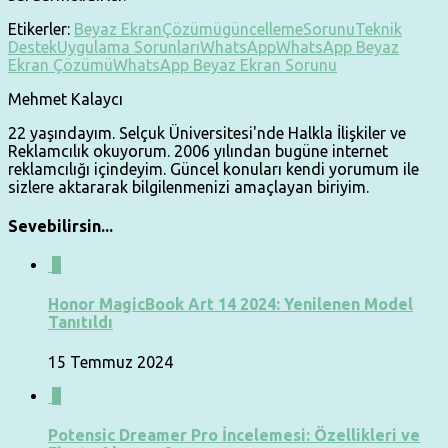
Etikerler:
Beyaz Ekran
Çözümü
güncelleme
Sorunu
Teknik
Destek
Uygulama Sorunları
WhatsApp
WhatsApp Beyaz
Ekran Çözümü
WhatsApp Beyaz Ekran Sorunu
Mehmet Kalaycı
22 yaşındayım. Selçuk Üniversitesi'nde Halkla İlişkiler ve
Reklamcılık okuyorum. 2006 yılından bugüne internet
reklamcılığı içindeyim. Güncel konuları kendi yorumum ile
sizlere aktararak bilgilenmenizi amaçlayan biriyim.
Sevebilirsin...
0
Honor MagicBook Art 14 2024: Yenilenen Model
Tanıtıldı
15 Temmuz 2024
0
Potensic Dreamer Pro İncelemesi: Özellikleri ve