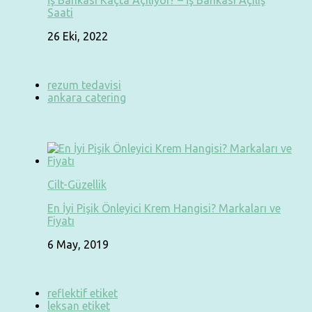
İş Bankası Kaçta Açılıyor? – İş Bankası Açılış
Saati
26 Eki, 2022
rezum tedavisi
ankara catering
Cilt-Güzellik
En İyi Pişik Önleyici Krem Hangisi? Markaları ve
Fiyatı
6 May, 2019
reflektif etiket
leksan etiket