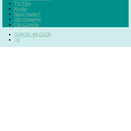
TV-Film
Moda
Nasıl Yapılır?
Oto Haberler
Cilt-Güzellik
GÜNCEL BİLGİLER
0