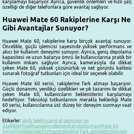
karşılamayı başarıyor. Ayrıca, güvenlik önlemleri ve hızlı şarj
özelliği de diğer telefonlara göre avantaj sağlıyor.
Huawei Mate 60 Rakiplerine Karşı Ne
Gibi Avantajlar Sunuyor?
Huawei Mate 60, rakiplerine karşı birçok avantaj sunuyor.
Öncelikle, güçlü işlemcisi sayesinde yüksek performans ve
akıcı bir kullanım deneyimi sunuyor. Ayrıca, geniş depolama
kapasitesi ve uzun batarya ömrü ile kullanıcılarına pratik bir
kullanım imkanı sağlıyor. Ayrıca, kamerasıyla da dikkat
çeken Mate 60, yüksek çözünürlük ve net görüntü kalitesi
sunarak fotoğraf tutkunları için ideal bir seçenek olabilir.
Huawei Mate 60 serisi, rakiplerine fark atmayı başarıyor.
Güçlü donanımı, yenilikçi özellikleri ve şık tasarımı ile dikkat
çeken Mate 60, kullanıcıların beklentilerini karşılamayı
hedefliyor. Teknoloji tutkunlarının merakla beklediği Mate
60 serisi, kullanıcılarına üst düzey bir deneyim sunmayı vaat
ediyor.
Etikerler:
akıllı telefon
amiral gemisi
en iyi
özellikler
fiyat
huawei
Incelemesi
karşılaştırması
Mate 60
Serisi
Özellikleri
performans
rakiplere fark attı
telefonlar
yeni