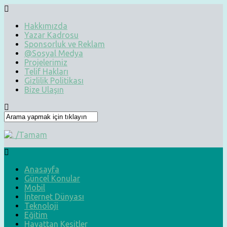
Hakkımızda
Yazar Kadrosu
Sponsorluk ve Reklam
@Sosyal Medya
Projelerimiz
Telif Hakları
Gizlilik Politikası
Bize Ulaşın
Anasayfa
Güncel Konular
Mobil
İnternet Dünyası
Teknoloji
Eğitim
Hayattan Kesitler