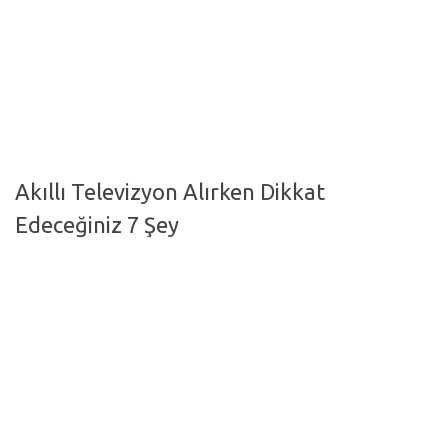
Hayattan Kesitler
TV-Film
Moda
Nasıl Yapılır?
Oto Haberler
Akıllı Televizyon Alırken Dikkat
Cilt-Güzellik
Edeceğiniz 7 Şey