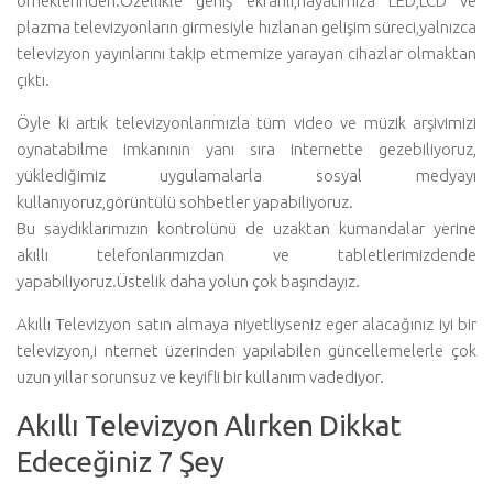
örneklerinden.Özellikle geniş ekranlı,hayatımıza LED,LCD ve
plazma televizyonların girmesiyle hızlanan gelişim süreci,yalnızca
televizyon yayınlarını takip etmemize yarayan cihazlar olmaktan
çıktı.
Öyle ki artık televizyonlarımızla tüm video ve müzik arşivimizi
oynatabilme imkanının yanı sıra internette gezebiliyoruz,
yüklediğimiz uygulamalarla sosyal medyayı
kullanıyoruz,görüntülü sohbetler yapabiliyoruz.
Bu saydıklarımızın kontrolünü de uzaktan kumandalar yerine
akıllı telefonlarımızdan ve tabletlerimizdende
yapabiliyoruz.Üstelik daha yolun çok başındayız.
Akıllı Televizyon satın almaya niyetliyseniz eger alacağınız iyi bir
televizyon,i nternet üzerinden yapılabilen güncellemelerle çok
uzun yıllar sorunsuz ve keyifli bir kullanım vadediyor.
Akıllı Televizyon Alırken Dikkat
Edeceğiniz 7 Şey