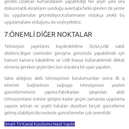
gerekli..Uzaktan kumandaların yapabildiği her şeyin yanı sıra
dokunmatik ekranların sunduğu avantajla farklı işlevleri de yerine
bu uygulamalar getirebiliyor.Kullanmanın oldukça zevkli bu
uygulamaların olduğunu da söyleyebiliriz.
7:ÖNEMLİ DİĞER NOKTALAR
Televizyon yayınlarını kaydedebilme DLNA,USB sabit
disklere,Skype üzerinden görüşme görüntülü yapabilmek için
haricen kamera takabilme ve USB klavye kullanabilmek dikkat
etmeniz gereken şeylerden.Son olarakta bir uyarı yapalım.
Satın aldığınız akıllı televizyonun kurulumundan sonra ilk iş
internet bağlantısını sağlayıp televizyonun yazılım
güncellemelerini yapınız.Fabrikadan çıkışından akıllı
televizyonların evinize gelişine kadar geçen zamanda uygulama
sayısını artıran ve çeşitli hataları düzelten birçok güncelleme
gelmiş olabiliyor.Bu nedenle güncellemeler çok önemlidir.
Smart TV Kanal Kurulumu Nasıl Yapılır