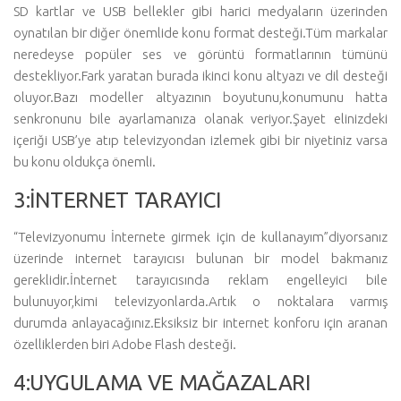
SD kartlar ve USB bellekler gibi harici medyaların üzerinden
oynatılan bir diğer önemlide konu format desteği.Tüm markalar
neredeyse popüler ses ve görüntü formatlarının tümünü
destekliyor.Fark yaratan burada ikinci konu altyazı ve dil desteği
oluyor.Bazı modeller altyazının boyutunu,konumunu hatta
senkronunu bile ayarlamanıza olanak veriyor.Şayet elinizdeki
içeriği USB’ye atıp televizyondan izlemek gibi bir niyetiniz varsa
bu konu oldukça önemli.
3:İNTERNET TARAYICI
“Televizyonumu İnternete girmek için de kullanayım”diyorsanız
üzerinde internet tarayıcısı bulunan bir model bakmanız
gereklidir.İnternet tarayıcısında reklam engelleyici bile
bulunuyor,kimi televizyonlarda.Artık o noktalara varmış
durumda anlayacağınız.Eksiksiz bir internet konforu için aranan
özelliklerden biri Adobe Flash desteği.
4:UYGULAMA VE MAĞAZALARI