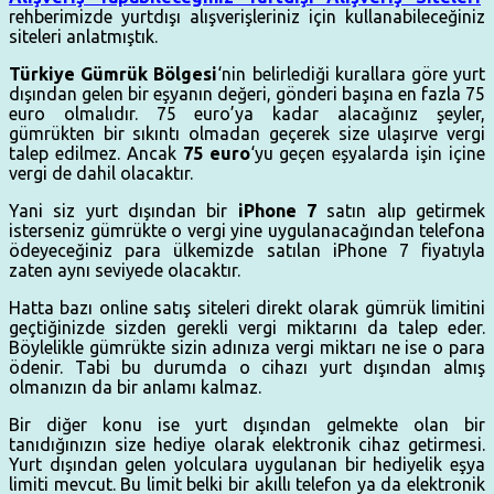
rehberimizde yurtdışı alışverişleriniz için kullanabileceğiniz
siteleri anlatmıştık.
Türkiye Gümrük Bölgesi
‘nin belirlediği kurallara göre yurt
dışından gelen bir eşyanın değeri, gönderi başına en fazla 75
euro olmalıdır. 75 euro’ya kadar alacağınız şeyler,
gümrükten bir sıkıntı olmadan geçerek size ulaşırve vergi
talep edilmez. Ancak
75 euro
‘yu geçen eşyalarda işin içine
vergi de dahil olacaktır.
Yani siz yurt dışından bir
iPhone 7
satın alıp getirmek
isterseniz gümrükte o vergi yine uygulanacağından telefona
ödeyeceğiniz para ülkemizde satılan iPhone 7 fiyatıyla
zaten aynı seviyede olacaktır.
Hatta bazı online satış siteleri direkt olarak gümrük limitini
geçtiğinizde sizden gerekli vergi miktarını da talep eder.
Böylelikle gümrükte sizin adınıza vergi miktarı ne ise o para
ödenir. Tabi bu durumda o cihazı yurt dışından almış
olmanızın da bir anlamı kalmaz.
Bir diğer konu ise yurt dışından gelmekte olan bir
tanıdığınızın size hediye olarak elektronik cihaz getirmesi.
Yurt dışından gelen yolculara uygulanan bir hediyelik eşya
limiti mevcut. Bu limit belki bir akıllı telefon ya da elektronik