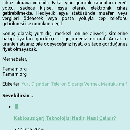
cihaz almaya yetebilir. Fakat yine gümrük kanunları gereği
yolcu, sadece kişisel eşya olarak elektronik cihaz
getirebilmekte. Hediyelik eşya statüsünde muafen veya
vergileri ödenerek veya posta yoluyla cep telefonu
getirilmesi ise mümkün değil.
Sonuç olarak; yurt dışı merkezli online alışveriş sitelerine
bakıp fiyatları gördükçe iç geçirmeniz normal. Ancak o
ürünleri alsanız bile ödeyeceğiniz fiyat, o sitede gördüğünüz
fiyat olmayacak.
Merhabalar,
Tamam.org
Tamam.org
Etikerler:
Yurt Dışından Telefon Siparişi Vermek Mantıklı mı ?
Sevebilirsin...
0
Kablosuz Şarj Teknolojisi Nedir, Nasıl Çalışır?
27 Nisan 2016