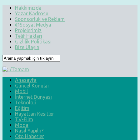
Hakkımızda
Yazar Kadrosu
Sponsorluk ve Reklam
@Sosyal Medya
Projelerimiz
Telif Hakları
Gizlilik Politikası
Bize Ulaşın
Anasayfa
Güncel Konular
Mobil
İnternet Dünyası
Teknoloji
Eğitim
Hayattan Kesitler
TV-Film
Moda
Nasıl Yapılır?
Oto Haberler