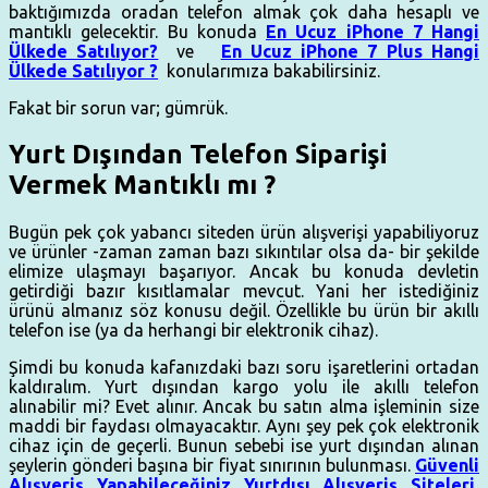
baktığımızda oradan telefon almak çok daha hesaplı ve
mantıklı gelecektir. Bu konuda
En Ucuz iPhone 7 Hangi
Ülkede Satılıyor?
ve
En Ucuz iPhone 7 Plus Hangi
Ülkede Satılıyor ?
konularımıza bakabilirsiniz.
Fakat bir sorun var; gümrük.
Yurt Dışından Telefon Siparişi
Vermek Mantıklı mı ?
Bugün pek çok yabancı siteden ürün alışverişi yapabiliyoruz
ve ürünler -zaman zaman bazı sıkıntılar olsa da- bir şekilde
elimize ulaşmayı başarıyor. Ancak bu konuda devletin
getirdiği bazır kısıtlamalar mevcut. Yani her istediğiniz
ürünü almanız söz konusu değil. Özellikle bu ürün bir akıllı
telefon ise (ya da herhangi bir elektronik cihaz).
Şimdi bu konuda kafanızdaki bazı soru işaretlerini ortadan
kaldıralım. Yurt dışından kargo yolu ile akıllı telefon
alınabilir mi? Evet alınır. Ancak bu satın alma işleminin size
maddi bir faydası olmayacaktır. Aynı şey pek çok elektronik
cihaz için de geçerli. Bunun sebebi ise yurt dışından alınan
şeylerin gönderi başına bir fiyat sınırının bulunması.
Güvenli
Alışveriş Yapabileceğiniz Yurtdışı Alışveriş Siteleri