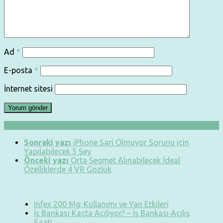
Ad
*
E-posta
*
İnternet sitesi
Sonraki yazı
iPhone Şarj Olmuyor Sorunu için
Yapılabilecek 5 Şey
Önceki yazı
Orta Segmet Alınabilecek İdeal
Özelliklerde 4 VR Gözlük
Infex 200 Mg: Kullanımı ve Yan Etkileri
İş Bankası Kaçta Açılıyor? – İş Bankası Açılış
Saati