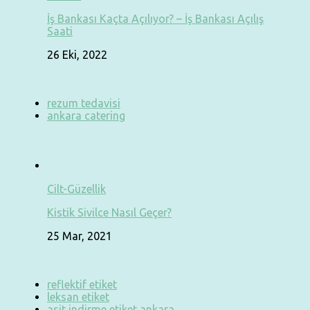
İş Bankası Kaçta Açılıyor? – İş Bankası Açılış
Saati
26 Eki, 2022
rezum tedavisi
ankara catering
Cilt-Güzellik
Kistik Sivilce Nasıl Geçer?
25 Mar, 2021
reflektif etiket
leksan etiket
asit indirme etiket ankara