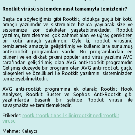
Rootkit virüsü sistemden nasıl tamamıyla temizlenir?
Başta da söylediğimiz gibi Rootkit, oldukça güçlü bir kötü
amaçlı yazılımdır ve sisteminize hızlıca yayılarak size ve
sisteminize zor dakikalar yaşatabilmektedir. Rootkit
yazılımı, temizlenmesi çok zahmet alan ve uğraş gerektiren
bir kötü amaçlı yazılımdır. Öyle ki, rootkit virüsünü
temizlemek amacıyla geliştirilmiş ve kullanıcılara sunulmuş
anti-rootkit programları vardır. Bu programlardan en
bilineni ve en dikkat çekeni popüler anti virüs yazılımı AVG
tarafından geliştirilmiş olan AVG anti-rootkit programıdır.
Gelişmiş düzeyde bir program olan AVG anti-rootkit, güçlü
bileşenleri ve özellikleri ile Rootkit yazılımını sisteminizden
temizleyebilmektedir.
AVG anti-rootkit programına ek olarak; Rootkit Hook
Analyser, Rootkit Buster ve Sophos Anti-Rootkit gibi
yazılımlarda başarılı bir şekilde Rootkit virüsü ile
savaşmakta ve temizlemektedir.
Etikerler:
rootkit
rootkit nasıl silinir
rootkit nedir
rootkit
virüsü
Mehmet Kalaycı