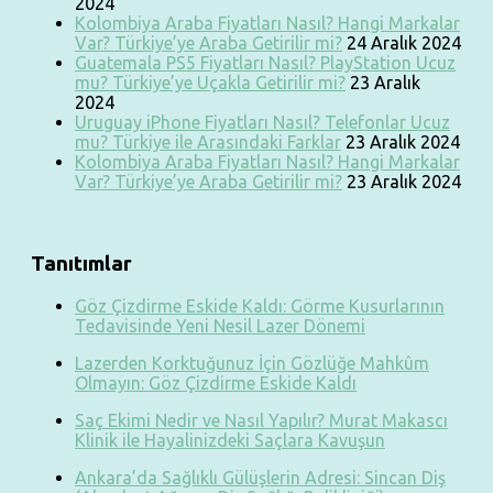
2024
Kolombiya Araba Fiyatları Nasıl? Hangi Markalar
Var? Türkiye’ye Araba Getirilir mi?
24 Aralık 2024
Guatemala PS5 Fiyatları Nasıl? PlayStation Ucuz
mu? Türkiye’ye Uçakla Getirilir mi?
23 Aralık
2024
Uruguay iPhone Fiyatları Nasıl? Telefonlar Ucuz
mu? Türkiye ile Arasındaki Farklar
23 Aralık 2024
Kolombiya Araba Fiyatları Nasıl? Hangi Markalar
Var? Türkiye’ye Araba Getirilir mi?
23 Aralık 2024
Tanıtımlar
Göz Çizdirme Eskide Kaldı: Görme Kusurlarının
Tedavisinde Yeni Nesil Lazer Dönemi
Lazerden Korktuğunuz İçin Gözlüğe Mahkûm
Olmayın: Göz Çizdirme Eskide Kaldı
Saç Ekimi Nedir ve Nasıl Yapılır? Murat Makascı
Klinik ile Hayalinizdeki Saçlara Kavuşun
Ankara’da Sağlıklı Gülüşlerin Adresi: Sincan Diş