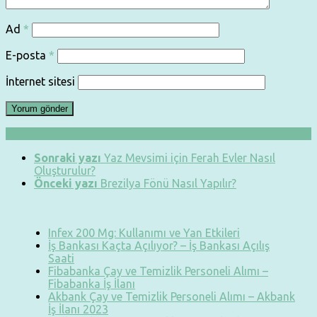
Ad
*
E-posta
*
İnternet sitesi
Sonraki yazı
Yaz Mevsimi için Ferah Evler Nasıl
Oluşturulur?
Önceki yazı
Brezilya Fönü Nasıl Yapılır?
Infex 200 Mg: Kullanımı ve Yan Etkileri
İş Bankası Kaçta Açılıyor? – İş Bankası Açılış
Saati
Fibabanka Çay ve Temizlik Personeli Alımı –
Fibabanka İş İlanı
Akbank Çay ve Temizlik Personeli Alımı – Akbank
İş İlanı 2023