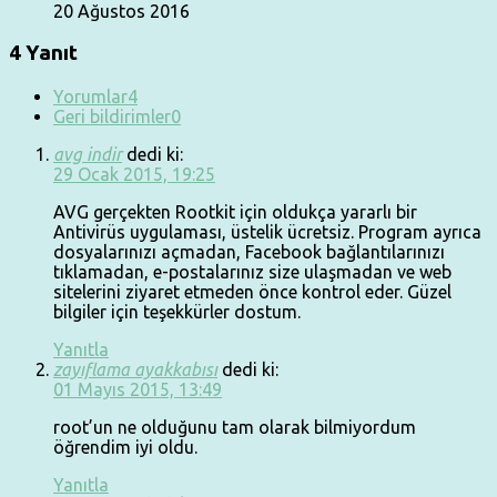
20 Ağustos 2016
4 Yanıt
Yorumlar
4
Geri bildirimler
0
avg indir
dedi ki:
29 Ocak 2015, 19:25
AVG gerçekten Rootkit için oldukça yararlı bir
Antivirüs uygulaması, üstelik ücretsiz. Program ayrıca
dosyalarınızı açmadan, Facebook bağlantılarınızı
tıklamadan, e-postalarınız size ulaşmadan ve web
sitelerini ziyaret etmeden önce kontrol eder. Güzel
bilgiler için teşekkürler dostum.
Yanıtla
zayıflama ayakkabısı
dedi ki:
01 Mayıs 2015, 13:49
root’un ne olduğunu tam olarak bilmiyordum
öğrendim iyi oldu.
Yanıtla