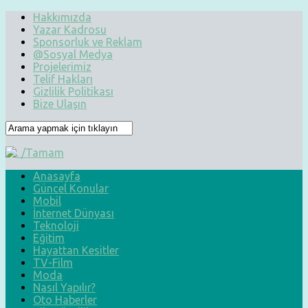
Hakkımızda
Yazar Kadrosu
Sponsorluk ve Reklam
@Sosyal Medya
Projelerimiz
Telif Hakları
Gizlilik Politikası
Bize Ulaşın
Anasayfa
Güncel Konular
Mobil
İnternet Dünyası
Teknoloji
Eğitim
Hayattan Kesitler
TV-Film
Moda
Nasıl Yapılır?
Oto Haberler