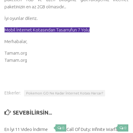
paketinizin en az 2GB olmasıdır..
İyi oyunlar dileriz.
Mobil İnternet Kotasından Tasarrufun 7 Yolu
Merhabalar,
Tamam.org
Tamam.org
Etikerler:
Pokemon GO Ne Kadar İnternet Kotası Harcar?
SEVEBILIRSIN...
0
0
En İyi 11 Video İndirme
Call Of Duty: Infinite Warfare