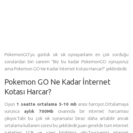
PokemonGO’yu günlük sık sık oynayanların en çok sorduğu
sorulardan biri sanırım ”Biz bu kadar PokemonGO oynuyoruz
ama Pokemon GO Ne Kadar İnternet Kotası Harcar?” şeklindedir.
Pokemon GO Ne Kadar İnternet
Kotası Harcar?
Oyun
1 saatte ortalama 3-10 mb
arası harcıyor.Ortalamaya
vurunca
aylık 700Mb
civarında bir internet harcaması
çıkıyor.Tabi bu çok sık oynarsanız biraz daha artabilir ancak
ortalama kullanım süresi bu şekildedir,şuan genelde tüm internet
paketleri 1GB ve üzeri bildiğiniz gibi.Tavsiyemiz internet