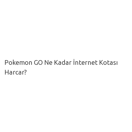
Hayattan Kesitler
TV-Film
Moda
Nasıl Yapılır?
Oto Haberler
Pokemon GO Ne Kadar İnternet Kotası
Cilt-Güzellik
Harcar?