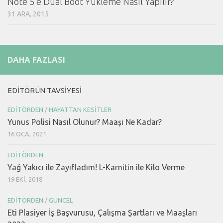
Note 5’e Dual Boot Yükleme Nasıl Yapılır?
31 ARA, 2015
DAHA FAZLASI
EDITÖRÜN TAVSIYESI
EDITÖRDEN
/
HAYATTAN KESITLER
Yunus Polisi Nasıl Olunur? Maaşı Ne Kadar?
16 OCA, 2021
EDITÖRDEN
Yağ Yakıcı ile Zayıfladım! L-Karnitin ile Kilo Verme
19 EKI, 2018
EDITÖRDEN
/
GÜNCEL
Eti Plasiyer İş Başvurusu, Çalışma Şartları ve Maaşları