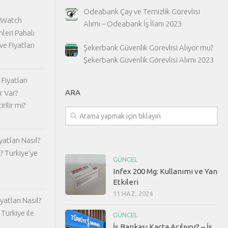
Odeabank Çay ve Temizlik Görevlisi
 Watch
Alımı – Odeabank İş İlanı 2023
nleri Pahalı
ve Fiyatları
Şekerbank Güvenlik Görevlisi Alıyor mu?
Şekerbank Güvenlik Görevlisi Alımı 2023
Fiyatları
ARA
r Var?
rilir mi?
atları Nasıl?
? Türkiye’ye
GÜNCEL
Infex 200 Mg: Kullanımı ve Yan
Etkileri
11 HAZ, 2024
atları Nasıl?
Türkiye ile
GÜNCEL
İş Bankası Kaçta Açılıyor? – İş