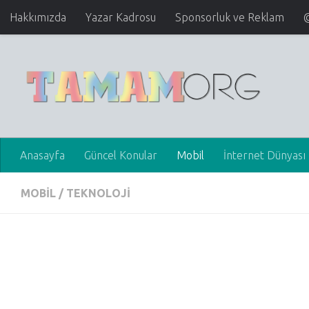
Hakkımızda
Yazar Kadrosu
Sponsorluk ve Reklam
Anasayfa
Güncel Konular
Mobil
İnternet Dünyası
MOBIL
/
TEKNOLOJI