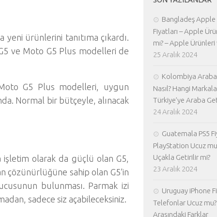
Bangladeş Apple
Fiyatları – Apple Ürü
yeni ürünlerini tanıtıma çıkardı.
mı? – Apple Ürünleri 
 G5 ve Moto G5 Plus modelleri de
25 Aralık 2024
Kolombiya Araba 
Moto G5 Plus modelleri, uygun
Nasıl? Hangi Markala
mda. Normal bir bütçeyle, alınacak
Türkiye’ye Araba Geti
24 Aralık 2024
Guatemala PS5 Fiy
PlayStation Ucuz mu
Uçakla Getirilir mi?
a işletim olarak da güçlü olan G5,
23 Aralık 2024
an çözünürlüğüne sahip olan G5’in
uyucusunun bulunması. Parmak izi
Uruguay iPhone Fiy
adan, sadece siz açabileceksiniz.
Telefonlar Ucuz mu? 
Arasındaki Farklar