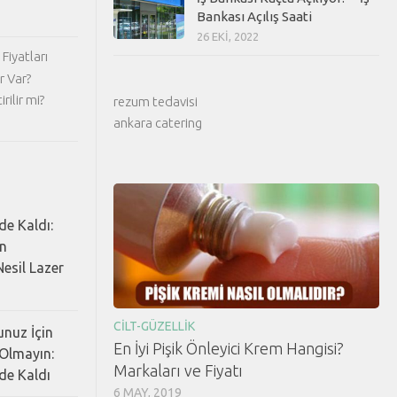
Bankası Açılış Saati
26 EKI, 2022
Fiyatları
r Var?
rilir mi?
rezum tedavisi
ankara catering
de Kaldı:
ın
esil Lazer
CILT-GÜZELLIK
nuz İçin
En İyi Pişik Önleyici Krem Hangisi?
Olmayın:
Markaları ve Fiyatı
de Kaldı
6 MAY, 2019