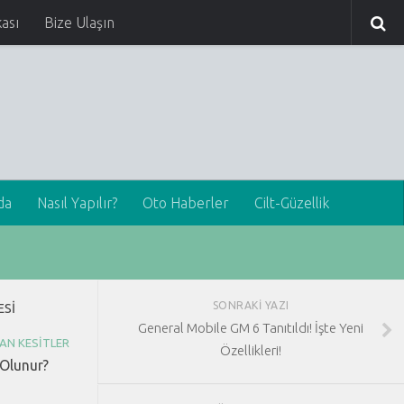
kası
Bize Ulaşın
da
Nasıl Yapılır?
Oto Haberler
Cilt-Güzellik
SONRAKI YAZI
ESI
General Mobile GM 6 Tanıtıldı! İşte Yeni
AN KESITLER
Özellikleri!
 Olunur?