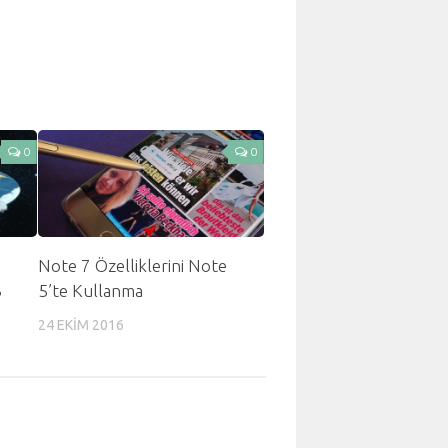
0
0
Note 7 Özelliklerini Note
3
5’te Kullanma
24 EKIM 2016