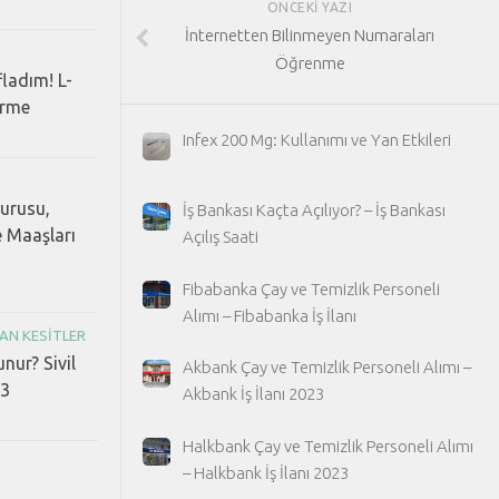
ÖNCEKI YAZI
İnternetten Bilinmeyen Numaraları
Öğrenme
fladım! L-
erme
Infex 200 Mg: Kullanımı ve Yan Etkileri
vurusu,
İş Bankası Kaçta Açılıyor? – İş Bankası
e Maaşları
Açılış Saati
Fibabanka Çay ve Temizlik Personeli
Alımı – Fibabanka İş İlanı
AN KESITLER
unur? Sivil
Akbank Çay ve Temizlik Personeli Alımı –
23
Akbank İş İlanı 2023
Halkbank Çay ve Temizlik Personeli Alımı
– Halkbank İş İlanı 2023