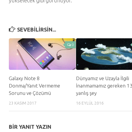
yükselecek gibi görünüyor.
SEVEBILIRSIN...
0
Galaxy Note 8
Dünyamız ve Uzayla İlgili
Donma/Yanıt Vermeme
İnanmamamız gereken 1
Sorunu ve Çözümü
yanlış şey
23 KASIM 2017
16 EYLÜL 2016
BIR YANIT YAZIN