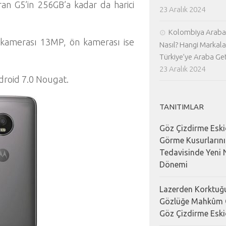
an G5’in 256GB’a kadar da harici
23 Aralık 2024
Kolombiya Araba 
a kamerası 13MP, ön kamerası ise
Nasıl? Hangi Markala
Türkiye’ye Araba Geti
23 Aralık 2024
ndroid 7.0 Nougat.
TANITIMLAR
Göz Çizdirme Eski
Görme Kusurların
Tedavisinde Yeni N
Dönemi
Lazerden Korktuğu
Gözlüğe Mahkûm 
Göz Çizdirme Eski