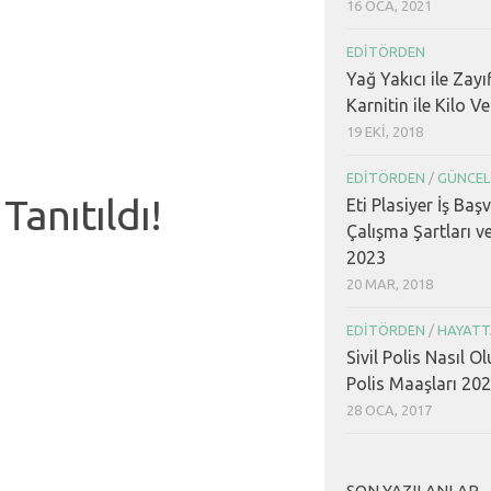
16 OCA, 2021
EDITÖRDEN
Yağ Yakıcı ile Zayı
Karnitin ile Kilo V
19 EKI, 2018
EDITÖRDEN
/
GÜNCEL
anıtıldı!
Eti Plasiyer İş Baş
Çalışma Şartları v
2023
20 MAR, 2018
EDITÖRDEN
/
HAYATT
Sivil Polis Nasıl Ol
Polis Maaşları 20
28 OCA, 2017
SON YAZILANLAR