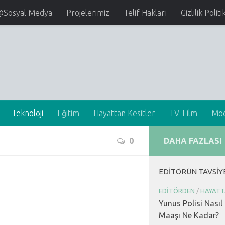
@Sosyal Medya
Projelerimiz
Telif Hakları
Gizlilik Politi
Teknoloji
Eğitim
Hayattan Kesitler
TV-Film
Mo
0
DAHA FAZLASI
EDITÖRÜN TAVSIY
EDITÖRDEN
/
HAYATT
Yunus Polisi Nasıl
Maaşı Ne Kadar?