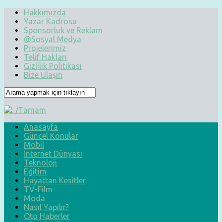
Hakkımızda
Yazar Kadrosu
Sponsorluk ve Reklam
@Sosyal Medya
Projelerimiz
Telif Hakları
Gizlilik Politikası
Bize Ulaşın
Anasayfa
Güncel Konular
Mobil
İnternet Dünyası
Teknoloji
Eğitim
Hayattan Kesitler
TV-Film
Moda
Nasıl Yapılır?
Oto Haberler