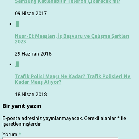
Samsung Katlanabilir Telefon Çıkaracak mı?
09 Nisan 2017
2
Nusr-Et Maaşları, İş Başvuru ve Çalışma Şartları
2023
29 Haziran 2018
0
Trafik Polisi Maaşı Ne Kadar? Trafik Polisleri Ne
Kadar Maaş Alıyor?
18 Nisan 2018
Bir yanıt yazın
E-posta adresiniz yayınlanmayacak.
Gerekli alanlar
*
ile
işaretlenmişlerdir
Yorum
*