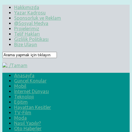
Hakkımızda
Yazar Kadrosu
Sponsorluk ve Reklam
@Sosyal Medya
Projelerimiz
Telif Hakları
Gizlilik Politikası
Bize Ulaşın
Anasayfa
Güncel Konular
Mobil
İnternet Dünyası
Teknoloji
Eğitim
Hayattan Kesitler
TV-Film
Moda
Nasıl Yapılır?
Oto Haberler