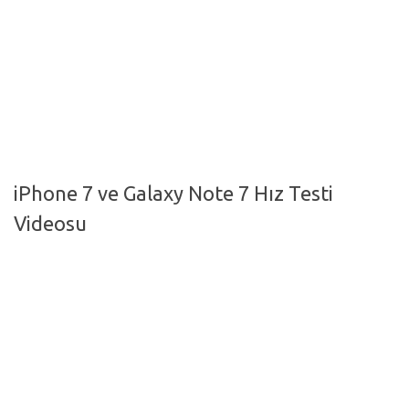
Hayattan Kesitler
TV-Film
Moda
Nasıl Yapılır?
Oto Haberler
iPhone 7 ve Galaxy Note 7 Hız Testi
Cilt-Güzellik
Videosu