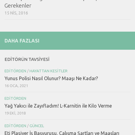
Gerekenler
15 NIS, 2016
DAHA FAZLASI
EDITÖRÜN TAVSIYESI
EDITÖRDEN
/
HAYATTAN KESITLER
Yunus Polisi Nasıl Olunur? Maaşı Ne Kadar?
16 OCA, 2021
EDITÖRDEN
Yağ Yakıcı ile Zayıfladım! L-Karnitin ile Kilo Verme
19 EKI, 2018
EDITÖRDEN
/
GÜNCEL
Eti Plasiyer İş Başvurusu, Çalışma Şartları ve Maaşları