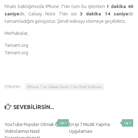
Finale baktığımızda iPhone 7’nin tüm bu işlemleri
1 dakika 40
saniye
de, Galaxy Note 7’nin ise
3 dakika 14 saniye
de
tamamladığını görüyoruz. Şimdi videoyu izlemeye geçebiliriz.
Merhabalar,
Tamam.org
Tamam.org
Etikerler:
iPhone 7 ve Galaxy Note 7 Hız Testi Videosu
SEVEBILIRSIN...
0
0
YouTube Popüler Olmak için
En iyi 7 Müzik Yapma
Videolarınızı Nasıl
Uygulaması
Düzenlemelisiniz?