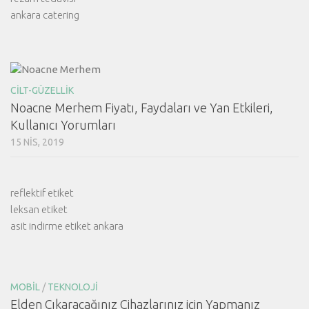
ankara catering
CILT-GÜZELLIK
Noacne Merhem Fiyatı, Faydaları ve Yan Etkileri,
Kullanıcı Yorumları
15 NIS, 2019
reflektif etiket
leksan etiket
asit indirme etiket ankara
MOBIL
/
TEKNOLOJI
Elden Çıkaracağınız Cihazlarınız için Yapmanız