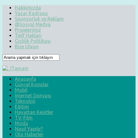
Hakkımızda
Yazar Kadrosu
Sponsorluk ve Reklam
@Sosyal Medya
Projelerimiz
Telif Hakları
Gizlilik Politikası
Bize Ulaşın
Anasayfa
Güncel Konular
Mobil
İnternet Dünyası
Teknoloji
Eğitim
Hayattan Kesitler
TV-Film
Moda
Nasıl Yapılır?
Oto Haberler