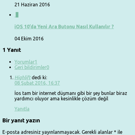
21 Haziran 2016
0
iOS 10’da Yeni Ara Butonu Nasıl Kullanılır ?
04 Ekim 2016
1 Yanıt
Yorumlar
1
Geri bildirimler
0
Highlift
dedi ki:
08 Şubat 2016, 16:37
İos tam bir internet düşmanı gibi bir şey bunlar biraz
yardımcı oluyor ama kesinlikle çözüm değil
Yanıtla
Bir yanıt yazın
E-posta adresiniz yayınlanmayacak.
Gerekli alanlar
*
ile