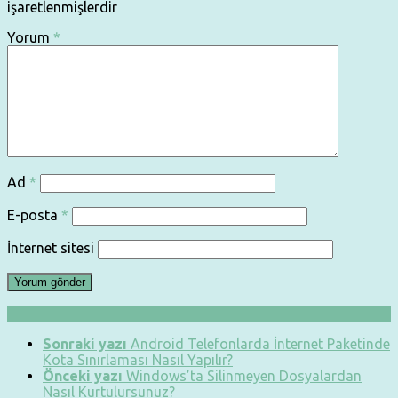
işaretlenmişlerdir
Yorum
*
Ad
*
E-posta
*
İnternet sitesi
Sonraki yazı
Android Telefonlarda İnternet Paketinde
Kota Sınırlaması Nasıl Yapılır?
Önceki yazı
Windows’ta Silinmeyen Dosyalardan
Nasıl Kurtulursunuz?