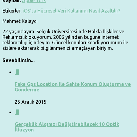
Kaynak:
Apple Türk
Etikerler:
iOS’ta Hücresel Veri Kullanımı Nasıl Azaltılır?
Mehmet Kalaycı
22 yaşındayım. Selçuk Üniversitesi'nde Halkla İlişkiler ve
Reklamcılık okuyorum. 2006 yılından bugüne internet
reklamcılığı içindeyim. Güncel konuları kendi yorumum ile
sizlere aktararak bilgilenmenizi amaçlayan biriyim.
Sevebilirsin...
0
Fake Gps Location ile Sahte Konum Oluşturma ve
Gönderme
25 Aralık 2015
0
Gerçeklik Algınızı Değiştirebilecek 10 Optik
İllüzyon