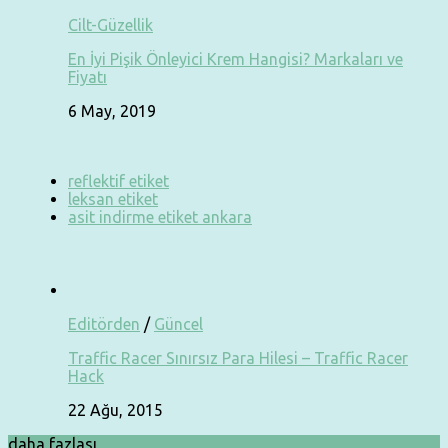
Cilt-Güzellik
En İyi Pişik Önleyici Krem Hangisi? Markaları ve
Fiyatı
6 May, 2019
reflektif etiket
leksan etiket
asit indirme etiket ankara
Editörden
/
Güncel
Traffic Racer Sınırsız Para Hilesi – Traffic Racer
Hack
22 Ağu, 2015
daha fazlası