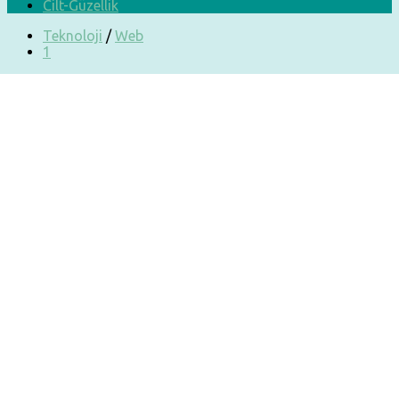
Cilt-Güzellik
Teknoloji
/
Web
1