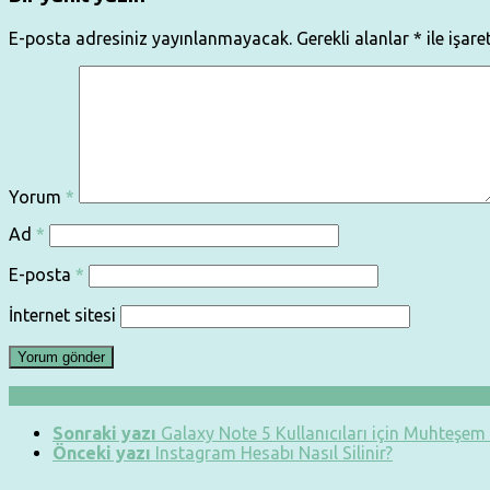
E-posta adresiniz yayınlanmayacak.
Gerekli alanlar
*
ile işare
Yorum
*
Ad
*
E-posta
*
İnternet sitesi
Sonraki yazı
Galaxy Note 5 Kullanıcıları için Muhteşem 
Önceki yazı
Instagram Hesabı Nasıl Silinir?