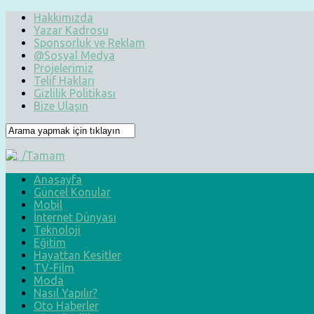
Hakkımızda
Yazar Kadrosu
Sponsorluk ve Reklam
@Sosyal Medya
Projelerimiz
Telif Hakları
Gizlilik Politikası
Bize Ulaşın
Anasayfa
Güncel Konular
Mobil
İnternet Dünyası
Teknoloji
Eğitim
Hayattan Kesitler
TV-Film
Moda
Nasıl Yapılır?
Oto Haberler