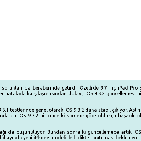
sorunları da beraberinde getirdi. Özellikle 9.7 inç iPad Pro s
zer hatalarla karşılaşmasından dolayı, iOS 9.3.2 güncellemesi b
9.3.1 testlerinde genel olarak iOS 9.3.2 daha stabil çıkıyor. As
nda da iOS 9.3.2 bir önce ki sürüme göre oldukça başarılı çık
ğı da düşünülüyor. Bundan sonra ki güncellemede artık iOS 10
l ayında yeni iPhone modeli ile birlikte tanıtılması bekleniyor.