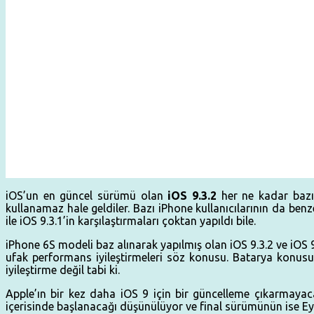
iOS’un en güncel sürümü olan
iOS 9.3.2
her ne kadar bazı 
kullanamaz hale geldiler. Bazı iPhone kullanıcılarının da ben
ile iOS 9.3.1’in karşılaştırmaları çoktan yapıldı bile.
iPhone 6S modeli baz alınarak yapılmış olan iOS 9.3.2 ve iOS 
ufak performans iyileştirmeleri söz konusu. Batarya konusu
iyileştirme değil tabi ki.
Apple’ın bir kez daha iOS 9 için bir güncelleme çıkarmayaca
içerisinde başlanacağı düşünülüyor ve final sürümünün ise Eylü