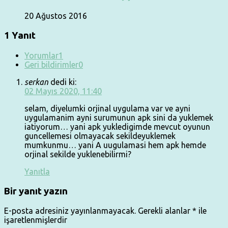
20 Ağustos 2016
1 Yanıt
Yorumlar
1
Geri bildirimler
0
serkan
dedi ki:
02 Mayıs 2020, 11:40
selam, diyelumki orjinal uygulama var ve ayni
uygulamanim ayni surumunun apk sini da yuklemek
iatiyorum… yani apk yukledigimde mevcut oyunun
guncellemesi olmayacak sekildeyuklemek
mumkunmu… yani A uugulamasi hem apk hemde
orjinal sekilde yuklenebilirmi?
Yanıtla
Bir yanıt yazın
E-posta adresiniz yayınlanmayacak.
Gerekli alanlar
*
ile
işaretlenmişlerdir