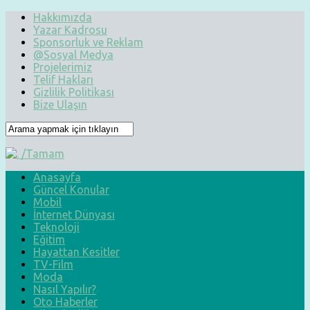
Hakkımızda
Yazar Kadrosu
Sponsorluk ve Reklam
@Sosyal Medya
Projelerimiz
Telif Hakları
Gizlilik Politikası
Bize Ulaşın
Anasayfa
Güncel Konular
Mobil
İnternet Dünyası
Teknoloji
Eğitim
Hayattan Kesitler
TV-Film
Moda
Nasıl Yapılır?
Oto Haberler