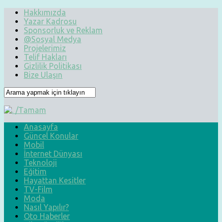
Hakkımızda
Yazar Kadrosu
Sponsorluk ve Reklam
@Sosyal Medya
Projelerimiz
Telif Hakları
Gizlilik Politikası
Bize Ulaşın
Anasayfa
Güncel Konular
Mobil
İnternet Dünyası
Teknoloji
Eğitim
Hayattan Kesitler
TV-Film
Moda
Nasıl Yapılır?
Oto Haberler