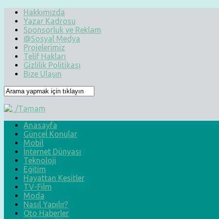
Hakkımızda
Yazar Kadrosu
Sponsorluk ve Reklam
@Sosyal Medya
Projelerimiz
Telif Hakları
Gizlilik Politikası
Bize Ulaşın
Anasayfa
Güncel Konular
Mobil
İnternet Dünyası
Teknoloji
Eğitim
Hayattan Kesitler
TV-Film
Moda
Nasıl Yapılır?
Oto Haberler