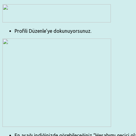
Profili Düzenle’ye dokunuyorsunuz.
En aşağı indiğinizde görebileceğiniz “Hesabımı geçici 