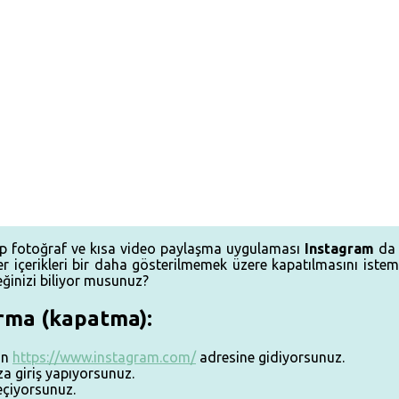
hip fotoğraf ve kısa video paylaşma uygulaması
Instagram
da 
r içerikleri bir daha gösterilmemek üzere kapatılmasını isteme
eğinizi biliyor musunuz?
rma (kapatma):
an
https://www.instagram.com/
adresine gidiyorsunuz.
za giriş yapıyorsunuz.
eçiyorsunuz.