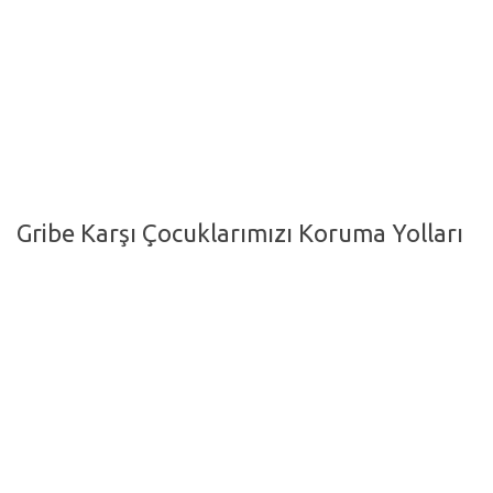
Hayattan Kesitler
TV-Film
Moda
Nasıl Yapılır?
Oto Haberler
Gribe Karşı Çocuklarımızı Koruma Yolları
Cilt-Güzellik