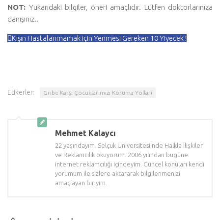
NOT:
Yukarıdaki bilgiler, öneri amaçlıdır. Lütfen doktorlarınıza
danışınız..
Kışın Hastalanmamak için Yenmesi Gereken 10 Yiyecek !
Etikerler:
Gribe Karşı Çocuklarımızı Koruma Yolları
Mehmet Kalaycı
22 yaşındayım. Selçuk Üniversitesi'nde Halkla İlişkiler
ve Reklamcılık okuyorum. 2006 yılından bugüne
internet reklamcılığı içindeyim. Güncel konuları kendi
yorumum ile sizlere aktararak bilgilenmenizi
amaçlayan biriyim.