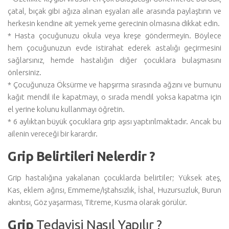
çatal, bıçak gibi ağıza alınan eşyaları aile arasında paylaştırın ve
herkesin kendine ait yemek yeme gerecinin olmasına dikkat edin.
* Hasta çocuğunuzu okula veya kreşe göndermeyin. Böylece
hem çocuğunuzun evde istirahat ederek astalığı geçirmesini
sağlarsınız, hemde hastalığın diğer çocuklara bulaşmasını
önlersiniz.
* Çocuğunuza Öksürme ve hapşırma sırasında ağzını ve burnunu
kağıt mendil ile kapatmayı, o sırada mendil yoksa kapatma için
el yerine kolunu kullanmayı öğretin.
* 6 aylıktan büyük çocuklara grip aşısı yaptırılmaktadır. Ancak bu
ailenin vereceği bir karardır.
Grip Belirtileri Nelerdir ?
Grip hastalığına yakalanan çocuklarda belirtiler; Yüksek ateş,
Kas, eklem ağrısı, Emmeme/iştahsızlık, İshal, Huzursuzluk, Burun
akıntısı, Göz yaşarması, Titreme, Kusma olarak görülür.
Grip
Tedavisi Nasıl Yapılır ?