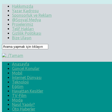
Hakkımızda
Yazar Kadrosu
Sponsorluk ve Reklam
@Sosyal Medya
Projelerimiz
Telif Hakları
Gizlilik Politikası
Bize Ulaşın
Anasayfa
Güncel Konular
Mobil
İnternet Dünyası
Teknoloji
Eğitim
Hayattan Kesitler
TV-Film
Moda
Nasıl Yapılır?
Oto Haberler