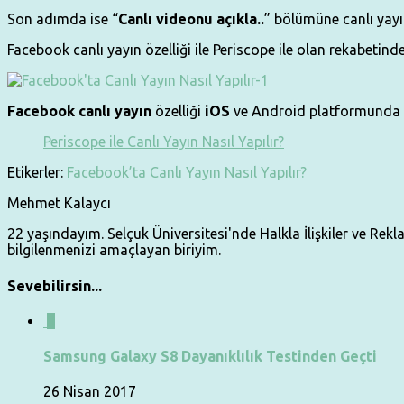
Son adımda ise “
Canlı videonu açıkla..
” bölümüne canlı yayı
Facebook canlı yayın özelliği ile Periscope ile olan rekabetind
Facebook
canlı
yayın
özelliği
iOS
ve Android platformunda 
Periscope ile Canlı Yayın Nasıl Yapılır?
Etikerler:
Facebook’ta Canlı Yayın Nasıl Yapılır?
Mehmet Kalaycı
22 yaşındayım. Selçuk Üniversitesi'nde Halkla İlişkiler ve Re
bilgilenmenizi amaçlayan biriyim.
Sevebilirsin...
0
Samsung Galaxy S8 Dayanıklılık Testinden Geçti
26 Nisan 2017