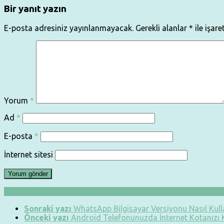
Bir yanıt yazın
E-posta adresiniz yayınlanmayacak.
Gerekli alanlar
*
ile işare
Yorum
*
Ad
*
E-posta
*
İnternet sitesi
Sonraki yazı
WhatsApp Bilgisayar Versiyonu Nasıl Kulla
Önceki yazı
Android Telefonunuzda İnternet Kotanızı K