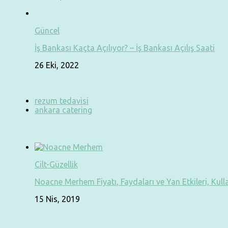
Güncel
İş Bankası Kaçta Açılıyor? – İş Bankası Açılış Saati
26 Eki, 2022
rezum tedavisi
ankara catering
Cilt-Güzellik
Noacne Merhem Fiyatı, Faydaları ve Yan Etkileri, Kull
15 Nis, 2019