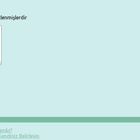
tlenmişlerdir
nılır?
endiniz Belirleyin