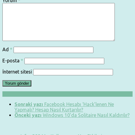
Yorum
*
Ad
*
E-posta
*
İnternet sitesi
Sonraki yazı
Facebook Hesabı ‘Hack’lenen Ne
Yapmalı? Hesap Nasıl Kurtarılır?
Önceki yazı
Windows 10’da Solitaire Nasıl Kaldırılır?