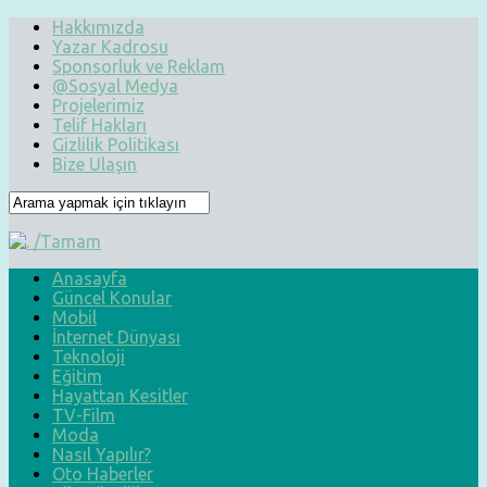
Hakkımızda
Yazar Kadrosu
Sponsorluk ve Reklam
@Sosyal Medya
Projelerimiz
Telif Hakları
Gizlilik Politikası
Bize Ulaşın
Anasayfa
Güncel Konular
Mobil
İnternet Dünyası
Teknoloji
Eğitim
Hayattan Kesitler
TV-Film
Moda
Nasıl Yapılır?
Oto Haberler