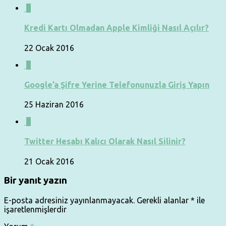
0
Kredi Kartı Olmadan Apple Kimliği Nasıl Açılır?
22 Ocak 2016
0
Google’a Şifre Yerine Telefonunuzla Giriş Yapın
25 Haziran 2016
0
Twitter Hesabı Kalıcı Olarak Nasıl Silinir?
21 Ocak 2016
Bir yanıt yazın
E-posta adresiniz yayınlanmayacak.
Gerekli alanlar
*
ile
işaretlenmişlerdir