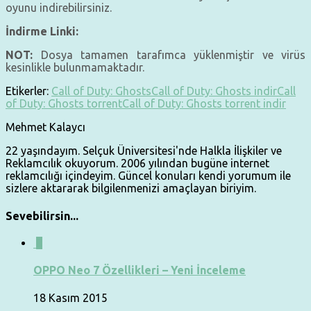
oyunu indirebilirsiniz.
İndirme Linki:
NOT:
Dosya tamamen tarafımca yüklenmiştir ve virüs
kesinlikle bulunmamaktadır.
Etikerler:
Call of Duty: Ghosts
Call of Duty: Ghosts indir
Call
of Duty: Ghosts torrent
Call of Duty: Ghosts torrent indir
Mehmet Kalaycı
22 yaşındayım. Selçuk Üniversitesi'nde Halkla İlişkiler ve
Reklamcılık okuyorum. 2006 yılından bugüne internet
reklamcılığı içindeyim. Güncel konuları kendi yorumum ile
sizlere aktararak bilgilenmenizi amaçlayan biriyim.
Sevebilirsin...
8
OPPO Neo 7 Özellikleri – Yeni İnceleme
18 Kasım 2015