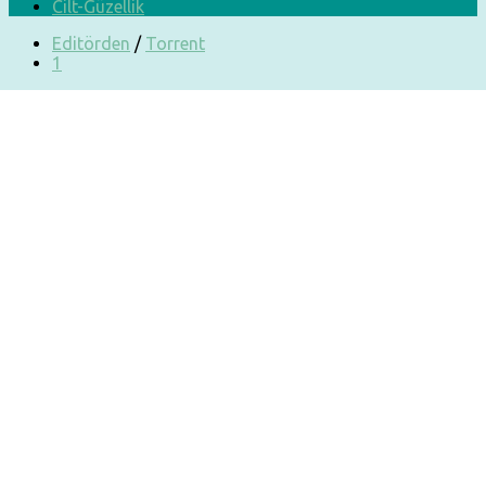
Cilt-Güzellik
Editörden
/
Torrent
1