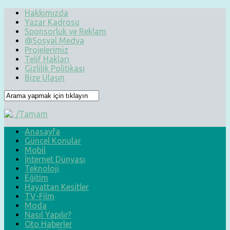
Hakkımızda
Yazar Kadrosu
Sponsorluk ve Reklam
@Sosyal Medya
Projelerimiz
Telif Hakları
Gizlilik Politikası
Bize Ulaşın
Anasayfa
Güncel Konular
Mobil
İnternet Dünyası
Teknoloji
Eğitim
Hayattan Kesitler
TV-Film
Moda
Nasıl Yapılır?
Oto Haberler