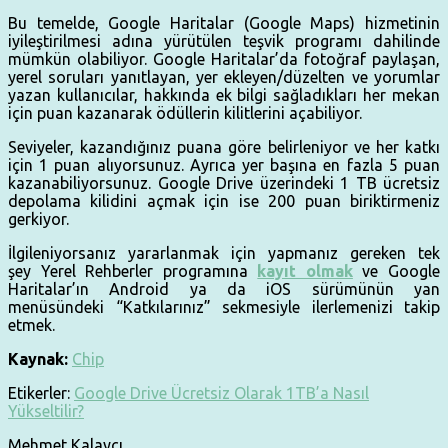
Bu temelde, Google Haritalar (Google Maps) hizmetinin
iyileştirilmesi adına yürütülen teşvik programı dahilinde
mümkün olabiliyor. Google Haritalar’da fotoğraf paylaşan,
yerel soruları yanıtlayan, yer ekleyen/düzelten ve yorumlar
yazan kullanıcılar, hakkında ek bilgi sağladıkları her mekan
için puan kazanarak ödüllerin kilitlerini açabiliyor.
Seviyeler, kazandığınız puana göre belirleniyor ve her katkı
için 1 puan alıyorsunuz. Ayrıca yer başına en fazla 5 puan
kazanabiliyorsunuz. Google Drive üzerindeki 1 TB ücretsiz
depolama kilidini açmak için ise 200 puan biriktirmeniz
gerkiyor.
İlgileniyorsanız yararlanmak için yapmanız gereken tek
şey Yerel Rehberler programına
kayıt olmak
ve Google
Haritalar’ın Android ya da iOS sürümünün yan
menüsündeki “Katkılarınız” sekmesiyle ilerlemenizi takip
etmek.
Kaynak:
Chip
Etikerler:
Google Drive Ücretsiz Olarak 1TB’a Nasıl
Yükseltilir?
Mehmet Kalaycı