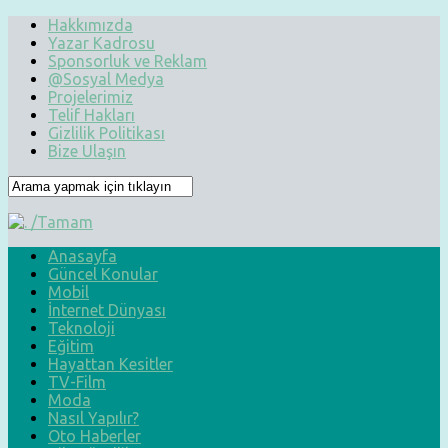
Hakkımızda
Yazar Kadrosu
Sponsorluk ve Reklam
@Sosyal Medya
Projelerimiz
Telif Hakları
Gizlilik Politikası
Bize Ulaşın
Anasayfa
Güncel Konular
Mobil
İnternet Dünyası
Teknoloji
Eğitim
Hayattan Kesitler
TV-Film
Moda
Nasıl Yapılır?
Oto Haberler