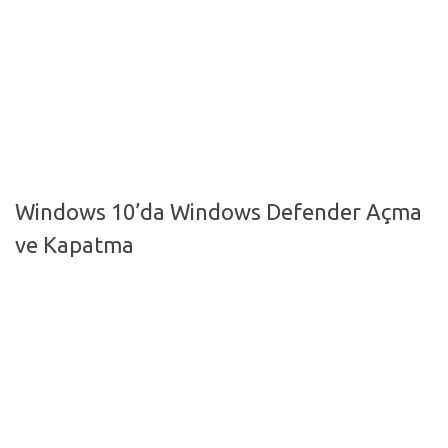
Hayattan Kesitler
TV-Film
Moda
Nasıl Yapılır?
Oto Haberler
Windows 10’da Windows Defender Açma
Cilt-Güzellik
ve Kapatma