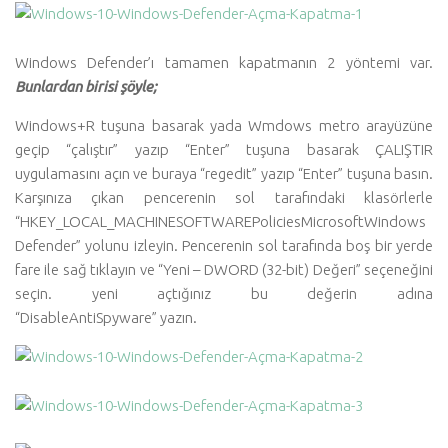
Windows Defender’ı tamamen kapatmanın 2 yöntemi var.
Bunlardan birisi şöyle;
Windows+R tuşuna basarak yada Wmdows metro arayüzüne
geçip “çalıştır” yazıp “Enter” tuşuna basarak ÇALIŞTIR
uygulamasını açın ve buraya “regedit” yazıp “Enter” tuşuna basın.
Karşınıza çıkan pencerenin sol tarafındaki klasörlerle
“HKEY_LOCAL_MACHINESOFTWAREPoliciesMicrosoftWindows
Defender” yolunu izleyin. Pencerenin sol tarafında boş bir yerde
fare ile sağ tıklayın ve “Yeni – DWORD (32-bit) Değeri” seçeneğini
seçin. yeni açtığınız bu değerin adına
“DisableAntiSpyware” yazın.