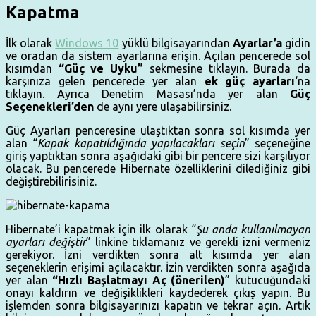
Kapatma
İlk olarak
Windows 10
yüklü bilgisayarından
Ayarlar’a
gidin
ve oradan da sistem ayarlarına erişin. Açılan pencerede sol
kısımdan
“Güç ve Uyku”
sekmesine tıklayın. Burada da
karşınıza gelen pencerede yer alan
ek güç ayarları
‘na
tıklayın. Ayrıca Denetim Masası’nda yer alan
Güç
Seçenekleri’den
de aynı yere ulaşabilirsiniz.
Güç Ayarları penceresine ulaştıktan sonra sol kısımda yer
alan “
Kapak kapatıldığında yapılacakları seçin
” seçeneğine
giriş yaptıktan sonra aşağıdaki gibi bir pencere sizi karşılıyor
olacak. Bu pencerede Hibernate özelliklerini dilediğiniz gibi
değiştirebilirisiniz.
Hibernate’i kapatmak için ilk olarak “
Şu anda kullanılmayan
ayarları değiştir
” linkine tıklamanız ve gerekli izni vermeniz
gerekiyor. İzni verdikten sonra alt kısımda yer alan
seçeneklerin erişimi açılacaktır. İzin verdikten sonra aşağıda
yer alan
“Hızlı Başlatmayı Aç (önerilen)
” kutucuğundaki
onayı kaldırın ve değişiklikleri kaydederek çıkış yapın. Bu
işlemden sonra bilgisayarınızı kapatın ve tekrar açın. Artık