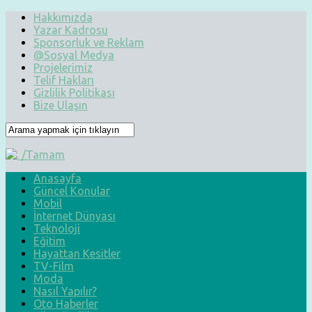
Hakkımızda
Yazar Kadrosu
Sponsorluk ve Reklam
@Sosyal Medya
Projelerimiz
Telif Hakları
Gizlilik Politikası
Bize Ulaşın
Anasayfa
Güncel Konular
Mobil
İnternet Dünyası
Teknoloji
Eğitim
Hayattan Kesitler
TV-Film
Moda
Nasıl Yapılır?
Oto Haberler