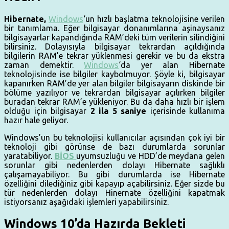
Hibernate,
Windows
‘un hızlı başlatma teknolojisine verilen
bir tanımlama. Eğer bilgisayar donanımlarına aşinaysanız
bilgisayarlar kapandığında RAM’deki tüm verilerin silindiğini
bilirsiniz. Dolayısıyla bilgisayar tekrardan açıldığında
bilgilerin RAM’e tekrar yüklenmesi gerekir ve bu da ekstra
zaman demektir.
Windows
‘da yer alan Hibernate
teknolojisinde ise bilgiler kaybolmuyor. Şöyle ki, bilgisayar
kapanırken RAM’de yer alan bilgiler bilgisayarın diskinde bir
bölüme yazılıyor ve tekrardan bilgisayar açılırken bilgiler
buradan tekrar RAM’e yükleniyor. Bu da daha hızlı bir işlem
olduğu için bilgisayar
2 ila 5 saniye
içerisinde kullanıma
hazır hale geliyor.
Windows’un bu teknolojisi kullanıcılar açısından çok iyi bir
teknoloji gibi görünse de bazı durumlarda sorunlar
yaratabiliyor.
BİOS
uyumsuzluğu ve HDD’de meydana gelen
sorunlar gibi nedenlerden dolayı Hibernate sağlıklı
çalışamayabiliyor. Bu gibi durumlarda ise Hibernate
özelliğini dilediğiniz gibi kapayıp açabilirsiniz. Eğer sizde bu
tür nedenlerden dolayı Hinernate özelliğini kapatmak
istiyorsanız aşağıdaki işlemleri yapabilirsiniz.
Windows 10’da Hazırda Bekleti