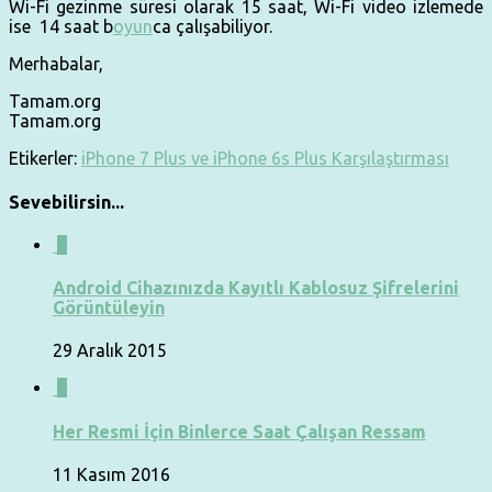
Wi-Fi gezinme süresi olarak 15 saat, Wi-Fi video izlemede
ise 14 saat b
oyun
ca çalışabiliyor.
Merhabalar,
Tamam.org
Tamam.org
Etikerler:
iPhone 7 Plus ve iPhone 6s Plus Karşılaştırması
Sevebilirsin...
0
Android Cihazınızda Kayıtlı Kablosuz Şifrelerini
Görüntüleyin
29 Aralık 2015
0
Her Resmi İçin Binlerce Saat Çalışan Ressam
11 Kasım 2016