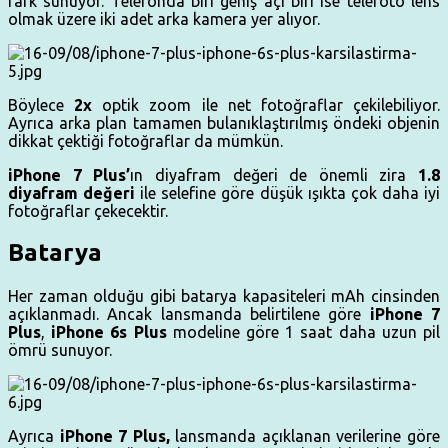
fark sunuyor. Telefonda biri geniş açı biri ise telefoto lens
olmak üzere iki adet arka kamera yer alıyor.
Böylece
2x
optik zoom ile net fotoğraflar çekilebiliyor.
Ayrıca arka plan tamamen bulanıklaştırılmış öndeki objenin
dikkat çektiği fotoğraflar da mümkün.
iPhone 7 Plus’
ın diyafram değeri de önemli zira
1.8
diyafram değeri
ile selefine göre düşük ışıkta çok daha iyi
fotoğraflar çekecektir.
Batarya
Her zaman olduğu gibi batarya kapasiteleri mAh cinsinden
açıklanmadı. Ancak lansmanda belirtilene göre
iPhone 7
Plus
,
iPhone 6s Plus
modeline göre 1 saat daha uzun pil
ömrü sunuyor.
Ayrıca
iPhone 7 Plus,
lansmanda açıklanan verilerine göre