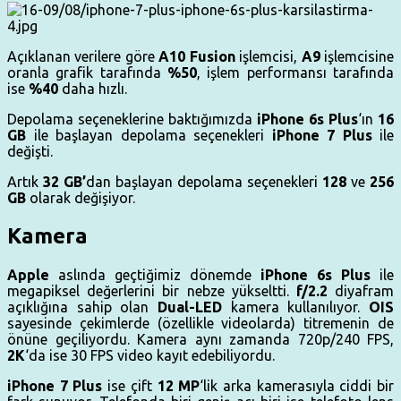
Açıklanan verilere göre
A10 Fusion
işlemcisi,
A9
işlemcisine
oranla grafik tarafında
%50
, işlem performansı tarafında
ise
%40
daha hızlı.
Depolama seçeneklerine baktığımızda
iPhone 6s Plus
‘ın
16
GB
ile başlayan depolama seçenekleri
iPhone 7 Plus
ile
değişti.
Artık
32 GB’
dan başlayan depolama seçenekleri
128
ve
256
GB
olarak değişiyor.
Kamera
Apple
aslında geçtiğimiz dönemde
iPhone 6s Plus
ile
megapiksel değerlerini bir nebze yükseltti.
f/2.2
diyafram
açıklığına sahip olan
Dual-LED
kamera kullanılıyor.
OIS
sayesinde çekimlerde (özellikle videolarda) titremenin de
önüne geçiliyordu. Kamera aynı zamanda 720p/240 FPS,
2K
‘da ise 30 FPS video kayıt edebiliyordu.
iPhone 7 Plus
ise çift
12 MP
‘lik arka kamerasıyla ciddi bir