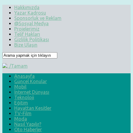
Hakkımızda
Yazar Kadrosu
Sponsorluk ve Reklam
@Sosyal Medya
Projelerimiz
Telif Hakları
Gizlilik Politikası
Bize Ulaşın
Anasayfa
Güncel Konular
Mobil
İnternet Dünyası
Teknoloji
Eğitim
Hayattan Kesitler
TV-Film
Moda
Nasıl Yapılır?
Oto Haberler