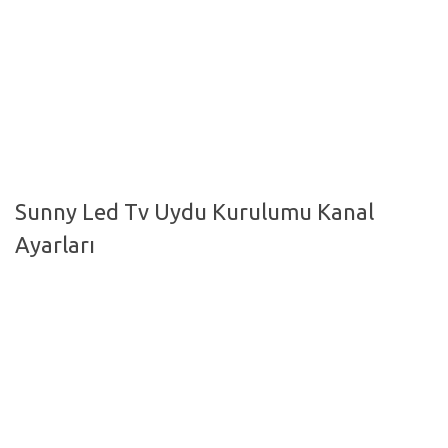
Hayattan Kesitler
TV-Film
Moda
Nasıl Yapılır?
Oto Haberler
Sunny Led Tv Uydu Kurulumu Kanal
Cilt-Güzellik
Ayarları