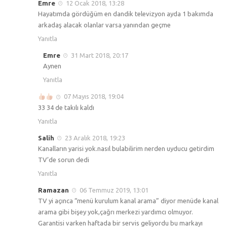
Emre
12 Ocak 2018, 13:28
Hayatımda gördüğüm en dandik televizyon ayda 1 bakımda
arkadaş alacak olanlar varsa yanından geçme
Yanıtla
Emre
31 Mart 2018, 20:17
Aynen
Yanıtla
07 Mayıs 2018, 19:04
33 34 de takılı kaldı
Yanıtla
Salih
23 Aralık 2018, 19:23
Kanalların yarisi yok.nasıl bulabilirim nerden uyducu getirdim
TV’de sorun dedi
Yanıtla
Ramazan
06 Temmuz 2019, 13:01
TV yi açınca “menü kurulum kanal arama” diyor menüde kanal
arama gibi bişey yok,çağrı merkezi yardımcı olmuyor.
Garantisi varken haftada bir servis geliyordu bu markayı