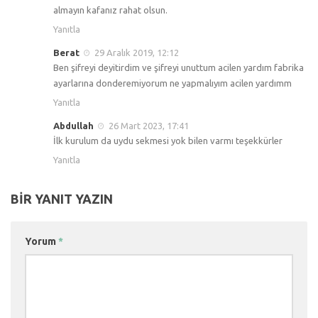
almayın kafanız rahat olsun.
Yanıtla
Berat
29 Aralık 2019, 12:12
Ben şifreyi deyitirdim ve şifreyi unuttum acilen yardım fabrika
ayarlarına donderemiyorum ne yapmalıyım acilen yardımm
Yanıtla
Abdullah
26 Mart 2023, 17:41
İlk kurulum da uydu sekmesi yok bilen varmı teşekkürler
Yanıtla
BIR YANIT YAZIN
Yorum
*