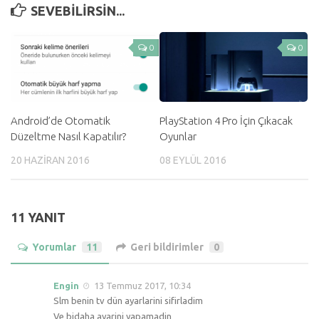
SEVEBILIRSIN...
0
0
Android’de Otomatik
PlayStation 4 Pro İçin Çıkacak
Düzeltme Nasıl Kapatılır?
Oyunlar
20 HAZIRAN 2016
08 EYLÜL 2016
11 YANIT
Yorumlar
11
Geri bildirimler
0
Engin
13 Temmuz 2017, 10:34
Slm benin tv dün ayarlarini sifirladim
Ve bidaha ayarini yapamadin