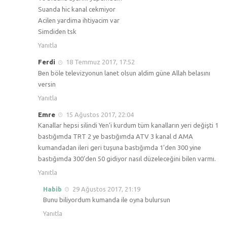
Suanda hic kanal cekmiyor
Acilen yardima ihtiyacim var
Simdiden tsk
Yanıtla
Ferdi
18 Temmuz 2017, 17:52
Ben böle televizyonun lanet olsun aldim güne Allah belasını
versin
Yanıtla
Emre
15 Ağustos 2017, 22:04
Kanallar hepsi silindi Yen’i kurdum tüm kanalların yeri değişti 1
bastığımda TRT 2 ye bastığımda ATV 3 kanal d AMA
kumandadan ileri geri tuşuna bastığımda 1’den 300 yine
bastığımda 300’den 50 gidiyor nasıl düzeleceğini bilen varmı.
Yanıtla
Habib
29 Ağustos 2017, 21:19
Bunu biliyordum kumanda ile oyna bulursun
Yanıtla