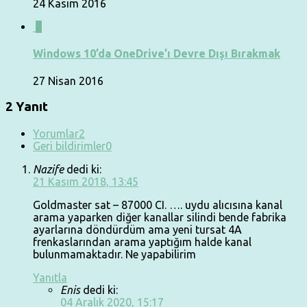
24 Kasım 2016
0
Windows 10’da OneDrive’ı Devre Dışı Bırakmak
27 Nisan 2016
2 Yanıt
Yorumlar
2
Geri bildirimler
0
Nazife
dedi ki:
21 Kasım 2018, 13:45
Goldmaster sat – 87000 CI. …. uydu alıcısına kanal
arama yaparken diğer kanallar silindi bende fabrika
ayarlarına döndürdüm ama yeni tursat 4A
frenkaslarından arama yaptığım halde kanal
bulunmamaktadır. Ne yapabilirim
Yanıtla
Enis
dedi ki:
04 Aralık 2020, 15:17