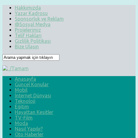
Hakkımızda
Yazar Kadrosu
Sponsorluk ve Reklam
@Sosyal Medya
Projelerimiz
Telif Hakları
Gizlilik Politikası
Bize Ulaşın
Anasayfa
Güncel Konular
Mobil
İnternet Dünyası
Teknoloji
Eğitim
Hayattan Kesitler
TV-Film
Moda
Nasıl Yapılır?
Oto Haberler