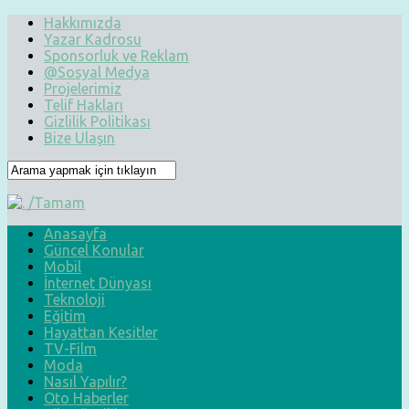
Hakkımızda
Yazar Kadrosu
Sponsorluk ve Reklam
@Sosyal Medya
Projelerimiz
Telif Hakları
Gizlilik Politikası
Bize Ulaşın
Anasayfa
Güncel Konular
Mobil
İnternet Dünyası
Teknoloji
Eğitim
Hayattan Kesitler
TV-Film
Moda
Nasıl Yapılır?
Oto Haberler