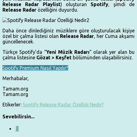
Release Radar Playlist
) oluşturan
Spotify
, şimdi de
Release Radar
özelliğini duyurdu.
Daha önce dinlediğiniz müziklere göre oluşturulacak kişiye
özel bir çalma listesi olan
Release Radar
, her Cuma akşamı
güncellenecek.
Türkçe Spotify’da “
Yeni Müzik Radarı
” olarak yer alan bu
çalma listesine
Gözat > Keşfet
bölümünden ulaşabilirsiniz.
Spotify Premium Nasıl Yapılır?
Merhabalar,
Tamam.org
Tamam.org
Etikerler:
Spotify Release Radar Özelliği Nedir?
Sevebilirsin...
0