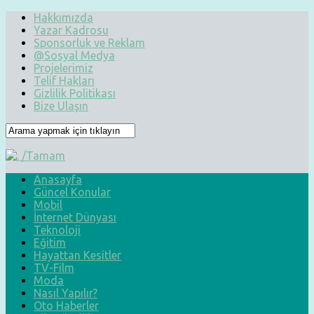
Hakkımızda
Yazar Kadrosu
Sponsorluk ve Reklam
@Sosyal Medya
Projelerimiz
Telif Hakları
Gizlilik Politikası
Bize Ulaşın
Anasayfa
Güncel Konular
Mobil
İnternet Dünyası
Teknoloji
Eğitim
Hayattan Kesitler
TV-Film
Moda
Nasıl Yapılır?
Oto Haberler