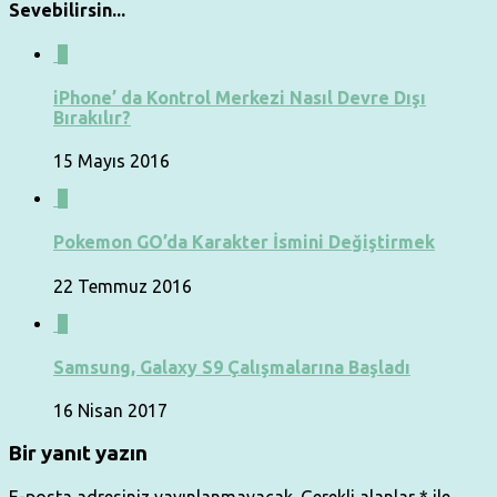
Sevebilirsin...
0
iPhone’ da Kontrol Merkezi Nasıl Devre Dışı
Bırakılır?
15 Mayıs 2016
0
Pokemon GO’da Karakter İsmini Değiştirmek
22 Temmuz 2016
0
Samsung, Galaxy S9 Çalışmalarına Başladı
16 Nisan 2017
Bir yanıt yazın
E-posta adresiniz yayınlanmayacak.
Gerekli alanlar
*
ile