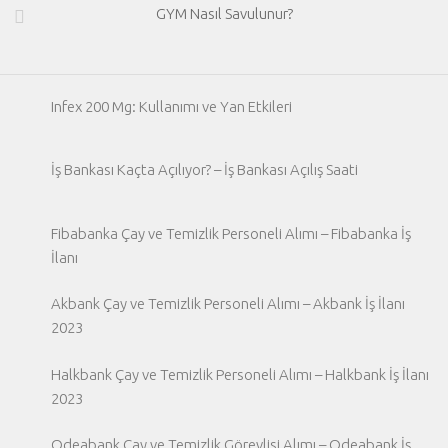
GYM Nasıl Savulunur?
Infex 200 Mg: Kullanımı ve Yan Etkileri
İş Bankası Kaçta Açılıyor? – İş Bankası Açılış Saati
Fibabanka Çay ve Temizlik Personeli Alımı – Fibabanka İş
İlanı
Akbank Çay ve Temizlik Personeli Alımı – Akbank İş İlanı
2023
Halkbank Çay ve Temizlik Personeli Alımı – Halkbank İş İlanı
2023
Odeabank Çay ve Temizlik Görevlisi Alımı – Odeabank İş