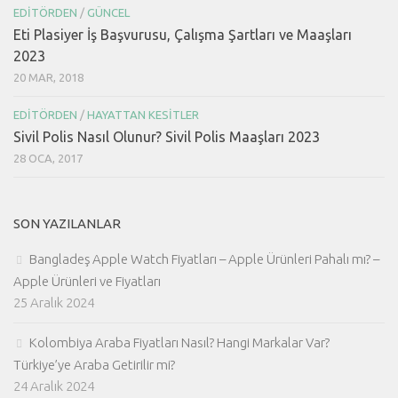
EDITÖRDEN
/
GÜNCEL
Eti Plasiyer İş Başvurusu, Çalışma Şartları ve Maaşları
2023
20 MAR, 2018
EDITÖRDEN
/
HAYATTAN KESITLER
Sivil Polis Nasıl Olunur? Sivil Polis Maaşları 2023
28 OCA, 2017
SON YAZILANLAR
Bangladeş Apple Watch Fiyatları – Apple Ürünleri Pahalı mı? –
Apple Ürünleri ve Fiyatları
25 Aralık 2024
Kolombiya Araba Fiyatları Nasıl? Hangi Markalar Var?
Türkiye’ye Araba Getirilir mi?
24 Aralık 2024