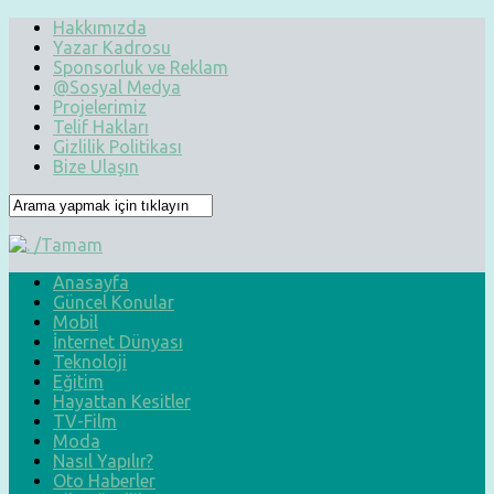
Hakkımızda
Yazar Kadrosu
Sponsorluk ve Reklam
@Sosyal Medya
Projelerimiz
Telif Hakları
Gizlilik Politikası
Bize Ulaşın
Anasayfa
Güncel Konular
Mobil
İnternet Dünyası
Teknoloji
Eğitim
Hayattan Kesitler
TV-Film
Moda
Nasıl Yapılır?
Oto Haberler