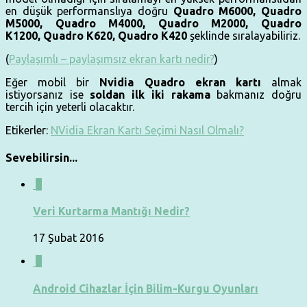
en düşük performanslıya doğru
Quadro M6000, Quadro
M5000, Quadro M4000, Quadro M2000, Quadro
K1200, Quadro K620, Quadro K420
şeklinde sıralayabiliriz.
(
Paylaşımlı – paylaşımsız ekran kartı nedir?
)
Eğer mobil bir
Nvidia Quadro ekran kartı
almak
istiyorsanız ise
soldan ilk iki rakama
bakmanız doğru
tercih için yeterli olacaktır.
Etikerler:
NVidia Ekran Kartı Seçimi Nasıl Olmalı?
Sevebilirsin...
0
Veri Kurtarma Mantığı Nedir?
17 Şubat 2016
0
Android Cihazlar İçin Bilim-Kurgu Oyunları