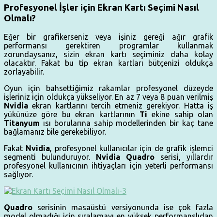
Profesyonel İşler için Ekran Kartı Seçimi Nasıl
Olmalı?
Eğer bir grafikerseniz veya işiniz gereği ağır grafik
performansı gerektiren programlar kullanmak
zorundaysanız, sizin ekran kartı seçiminiz daha kolay
olacaktır. Fakat bu tip ekran kartları bütçenizi oldukça
zorlayabilir.
Oyun için bahsettiğimiz rakamlar profesyonel düzeyde
işleriniz için oldukça yükseliyor. En az 7 veya 8 puan verilmiş
Nvidia
ekran kartlarını tercih etmeniz gerekiyor. Hatta iş
yükünüze göre bu ekran kartlarının
Ti
ekine sahip olan
Titanyum
ısı borularına sahip modellerinden bir kaç tane
bağlamanız bile gerekebiliyor.
Fakat
Nvidia
, profesyonel kullanıcılar için de grafik işlemci
segmenti bulunduruyor.
Nvidia Quadro
serisi, yıllardır
profesyonel kullanıcının ihtiyaçları için yeterli performansı
sağlıyor.
Quadro
serisinin masaüstü versiyonunda ise çok fazla
model olmadığı için sıralamayı en yüksek performanslıdan