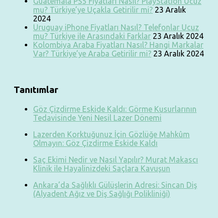
Guatemala PS5 Fiyatları Nasıl? PlayStation Ucuz
mu? Türkiye’ye Uçakla Getirilir mi?
23 Aralık
2024
Uruguay iPhone Fiyatları Nasıl? Telefonlar Ucuz
mu? Türkiye ile Arasındaki Farklar
23 Aralık 2024
Kolombiya Araba Fiyatları Nasıl? Hangi Markalar
Var? Türkiye’ye Araba Getirilir mi?
23 Aralık 2024
Tanıtımlar
Göz Çizdirme Eskide Kaldı: Görme Kusurlarının
Tedavisinde Yeni Nesil Lazer Dönemi
Lazerden Korktuğunuz İçin Gözlüğe Mahkûm
Olmayın: Göz Çizdirme Eskide Kaldı
Saç Ekimi Nedir ve Nasıl Yapılır? Murat Makascı
Klinik ile Hayalinizdeki Saçlara Kavuşun
Ankara’da Sağlıklı Gülüşlerin Adresi: Sincan Diş
(Alyadent Ağız ve Diş Sağlığı Polikliniği)