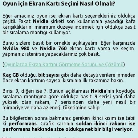
Oyun için Ekran Kartı Seçimi Nasıl Olmalı?
Eğer amacınız oyun ise, ekran kartı seçenekleriniz oldukça
çeşitli. Fakat
Nvidia
şirketi son kullanıcının yaşadığı kafa
karışıklıklarını minimum düzeye indirmek için oldukça basit
bir sıralama mantığı kullanıyor.
Bunu sizlere basit bir örnekle açıklayalım. Eğer karşınızda
Nvidia 980
ve
Nvidia 760
ekran kartı varsa ve seçim
yapmanız istenirse yapacaklarınız çok basit.
(
Oyunlarda Ekran Kartını Görmeme Sorunu ve Çözümü
)
Kaç GB
olduğu,
bit sayısı
gibi daha detaylı verilere inmeden
önce ekran kartının sayısal kısmının ilk rakamına bakın.
Birisi 9, diğeri ise 7. Bunun açıklaması
Nvidia
‘nın koyduğu
sıralama mantığına göre oldukça basit. 9 serisi yani daha
yüksek olan rakam, 7 serisinden daha yeni nesil bir
mimariye ve daha az enerji tüketimine sahip.
Bu bilgilerden sonra bakmanız gereken ikinci kısım ise tabii
ki
performans
. Grafik kartının
soldan ikinci rakamı ise
performans hakkında size oldukça net bir bilgi veriyor.