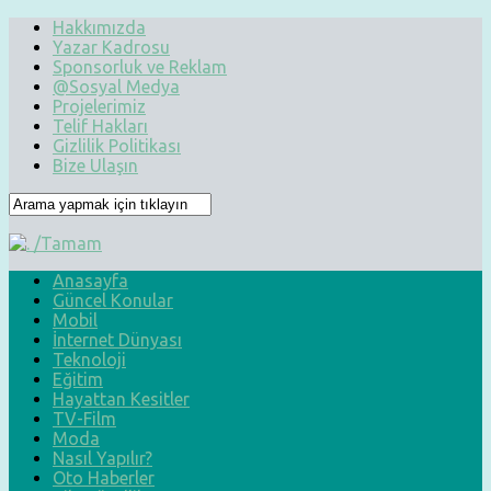
Hakkımızda
Yazar Kadrosu
Sponsorluk ve Reklam
@Sosyal Medya
Projelerimiz
Telif Hakları
Gizlilik Politikası
Bize Ulaşın
Anasayfa
Güncel Konular
Mobil
İnternet Dünyası
Teknoloji
Eğitim
Hayattan Kesitler
TV-Film
Moda
Nasıl Yapılır?
Oto Haberler