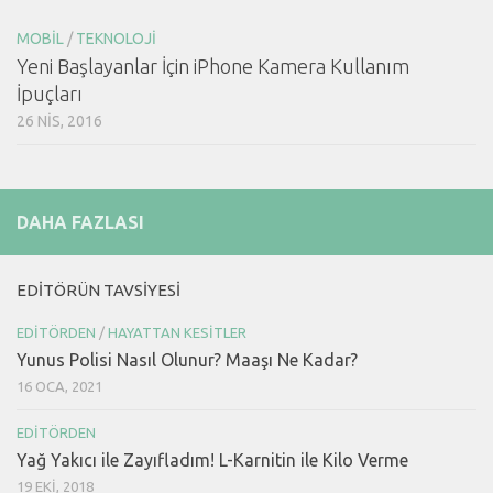
MOBIL
/
TEKNOLOJI
Yeni Başlayanlar İçin iPhone Kamera Kullanım
İpuçları
26 NIS, 2016
DAHA FAZLASI
EDITÖRÜN TAVSIYESI
EDITÖRDEN
/
HAYATTAN KESITLER
Yunus Polisi Nasıl Olunur? Maaşı Ne Kadar?
16 OCA, 2021
EDITÖRDEN
Yağ Yakıcı ile Zayıfladım! L-Karnitin ile Kilo Verme
19 EKI, 2018