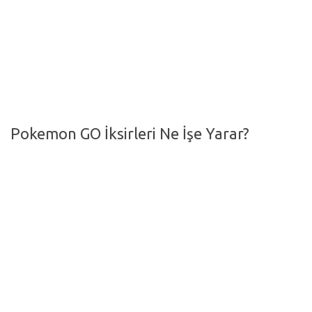
Hayattan Kesitler
TV-Film
Moda
Nasıl Yapılır?
Oto Haberler
Pokemon GO İksirleri Ne İşe Yarar?
Cilt-Güzellik