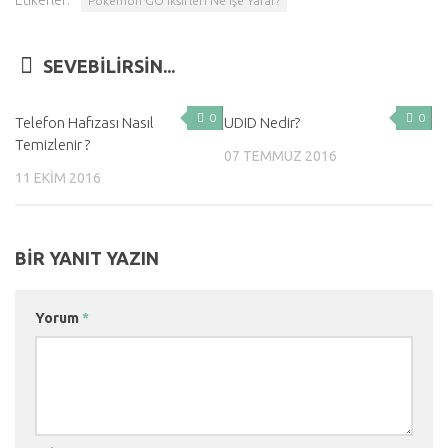
Etikerler:
Pokemon GO İksirleri Ne İşe Yarar?
SEVEBILIRSIN...
0
0
Telefon Hafızası Nasıl
UDID Nedir?
Temizlenir ?
07 TEMMUZ 2016
11 EKIM 2016
BIR YANIT YAZIN
Yorum
*