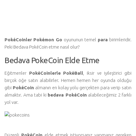
PokéCoinler
Pokémon Go
oyununun temel
para
birimleridir.
Peki Bedava PokéCoin etme nasıl olur?
Bedava PokeCoin Elde Etme
Eğitmenler
PokéCoinlerle
PokéBall
, iksir ve iyileştirici gibi
birçok öğe satın alabilirler. Hemen hemen her oyunda olduğu
gibi
PokéCoin
almanın en kolay yolu gerçekten para verip satın
almaktır. Ama tabi ki
bedava PokéCoin
alabileceğimiz 2 farklı
yol var.
Düzenli
PokéCoin
elde etmek istiyorsanız yapmanız gereken