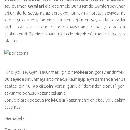
şey düşman
Gymleri
ele geçirmek. Bunu içinde Gymleri savunan
eğitmnlerle savaşmanız gerekiyor. Bir Gymin prestij seviyesi ne
kadar yüksekse yenmeniz gereken eğitmen sayısı da o kadar
fazla olacaktır. Takım halinde savaşmanız daha iyi olacaktır
çünkü kendi Gyminizi savunurken de birçok eğitmene ihtiyacınız
olacak.
İkinci yol ise, Gymi savunması için bir
Pokémon
görevlendirmek.
Bu sayede savunmayı arttırmakla kalmayıp aynı zamanda her 21
saatte bir 10
PokéCoin
veren günlük “defender bonus” yani
savunma bonusu kazanacaksınız.
Sonuç olarak bedava
PokéCoin
kazanmanın en etkili yolu takım
çalışması!
Merhabalar,
Tamam.org