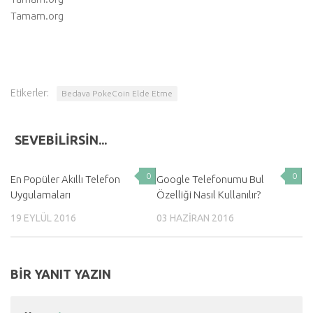
Tamam.org
Etikerler:
Bedava PokeCoin Elde Etme
SEVEBILIRSIN...
0
0
En Popüler Akıllı Telefon
Google Telefonumu Bul
Uygulamaları
Özelliği Nasıl Kullanılır?
19 EYLÜL 2016
03 HAZIRAN 2016
BIR YANIT YAZIN