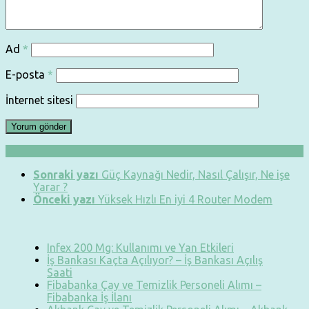
Ad
*
E-posta
*
İnternet sitesi
Sonraki yazı
Güç Kaynağı Nedir, Nasıl Çalışır, Ne işe
Yarar ?
Önceki yazı
Yüksek Hızlı En iyi 4 Router Modem
Infex 200 Mg: Kullanımı ve Yan Etkileri
İş Bankası Kaçta Açılıyor? – İş Bankası Açılış
Saati
Fibabanka Çay ve Temizlik Personeli Alımı –
Fibabanka İş İlanı