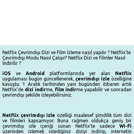
Netflix Çevrimdışı Dizi ve Film İzleme nasıl yapılır ? Netflix’te
Çevrimdışı Modu Nasıl Çalışır? Netflix Dizi ve Filmler Nasıl
İndirilir ?
iOS
ve
Android
platformlarında yer alan
Netflix
uygulaması bugün güncellenerek,
çevrimdışı
izle
özelliğine
kavuştu. 1 Aralık tarihinden yani bugünden itibaren artık
Netflix’de
dizi indir
me,
film indir
me yapabilir ve sonradan
çevrimdışı şekilde izleyebilirsiniz.
Netflix çevrimdışı izle
özelliği maalesef şimdilik tüm dizi
ve filmleri kapsamıyor. Buna rağmen oldukça geniş bir
çevrimdışı izle içeriği sunan Netflix’te sadece
Wi-Fi
üzerinden izlemek istediğiniz diziyi indirip, internetin