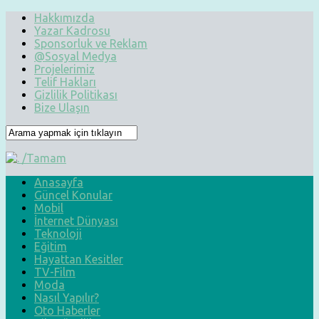
Hakkımızda
Yazar Kadrosu
Sponsorluk ve Reklam
@Sosyal Medya
Projelerimiz
Telif Hakları
Gizlilik Politikası
Bize Ulaşın
Anasayfa
Güncel Konular
Mobil
İnternet Dünyası
Teknoloji
Eğitim
Hayattan Kesitler
TV-Film
Moda
Nasıl Yapılır?
Oto Haberler