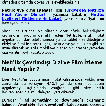
olmadığı ortamda doyasıya izleyebileceksiniz.
Netflix üye olma işlemleri için
Türkiye’den Netflix’e
Nasıl Abone Olunur?
yazımıza bakabilir,
Netflix
Üyelikleri Türkiye’de Ne Kadar?
yazımızdada fiyatlarını
inceleyebilirsiniz.
Şimdi ise uzunca bir süredir dört gözle beklediğimiz
çevrimdışı modunu da aktif eden Netflix’te, artık mobil
uygulamasından telefonunuza ya da tabletinize dilediğiniz
diziyi ve filmi indirerek uçak, uzun araç yolculukları gibi bir
uzun sürecek anlarda mobil verinizden hiç internet yemeden
dizi ve film keyfi yaşatabilecek.
Netflix Çevrimdışı Dizi ve Film İzleme
Nasıl Yapılır ?
Eğer Netflix’in uygulaması mobil cihazınızda yüklü, aynı
zamanda da versiyon
4.12.1
ya da üzeri ise zaten
uygulamayı açtığınızda aşağıdaki gibi size artık
indirebileceğinizi müjdeleyen uyarı çıkacak.
Buradan “
Find something to download
”a tıklamanız
halinde “
Available for download
” kategorisine geçerek,