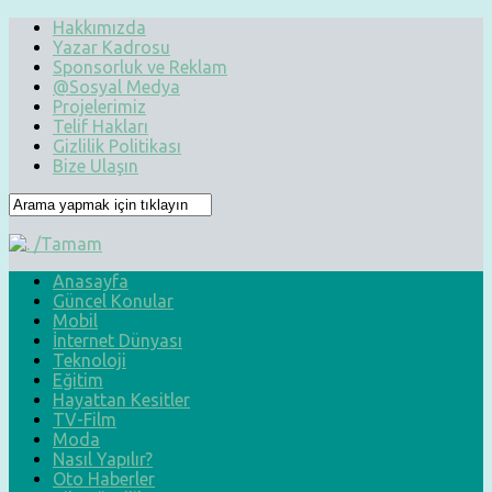
Hakkımızda
Yazar Kadrosu
Sponsorluk ve Reklam
@Sosyal Medya
Projelerimiz
Telif Hakları
Gizlilik Politikası
Bize Ulaşın
Anasayfa
Güncel Konular
Mobil
İnternet Dünyası
Teknoloji
Eğitim
Hayattan Kesitler
TV-Film
Moda
Nasıl Yapılır?
Oto Haberler