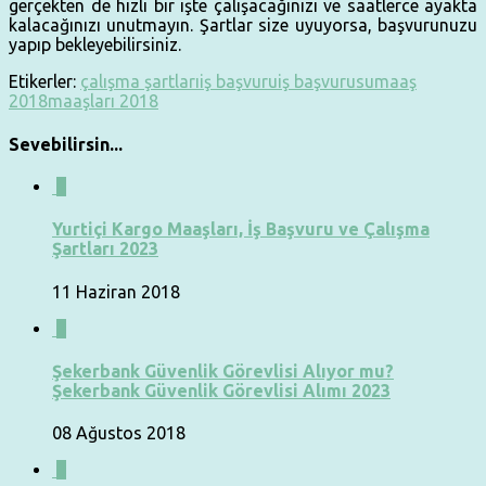
gerçekten de hızlı bir işte çalışacağınızı ve saatlerce ayakta
kalacağınızı unutmayın. Şartlar size uyuyorsa, başvurunuzu
yapıp bekleyebilirsiniz.
Etikerler:
çalışma şartları
iş başvuru
iş başvurusu
maaş
2018
maaşları 2018
Sevebilirsin...
1
Yurtiçi Kargo Maaşları, İş Başvuru ve Çalışma
Şartları 2023
11 Haziran 2018
0
Şekerbank Güvenlik Görevlisi Alıyor mu?
Şekerbank Güvenlik Görevlisi Alımı 2023
08 Ağustos 2018
0