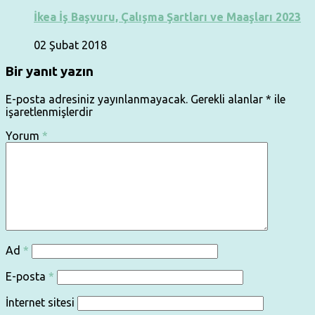
İkea İş Başvuru, Çalışma Şartları ve Maaşları 2023
02 Şubat 2018
Bir yanıt yazın
E-posta adresiniz yayınlanmayacak.
Gerekli alanlar
*
ile
işaretlenmişlerdir
Yorum
*
Ad
*
E-posta
*
İnternet sitesi