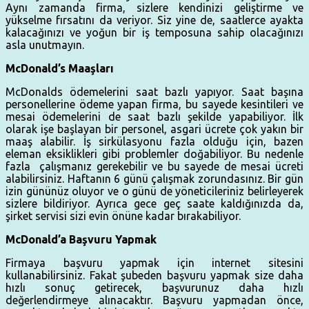
Aynı zamanda firma, sizlere kendinizi geliştirme ve
yükselme fırsatını da veriyor. Siz yine de, saatlerce ayakta
kalacağınızı ve yoğun bir iş temposuna sahip olacağınızı
asla unutmayın.
McDonald’s Maaşları
McDonalds ödemelerini saat bazlı yapıyor. Saat başına
personellerine ödeme yapan firma, bu sayede kesintileri ve
mesai ödemelerini de saat bazlı şekilde yapabiliyor. İlk
olarak işe başlayan bir personel, asgari ücrete çok yakın bir
maaş alabilir. İş sirkülasyonu fazla olduğu için, bazen
eleman eksiklikleri gibi problemler doğabiliyor. Bu nedenle
fazla çalışmanız gerekebilir ve bu sayede de mesai ücreti
alabilirsiniz. Haftanın 6 günü çalışmak zorundasınız. Bir gün
izin gününüz oluyor ve o günü de yöneticileriniz belirleyerek
sizlere bildiriyor. Ayrıca gece geç saate kaldığınızda da,
şirket servisi sizi evin önüne kadar bırakabiliyor.
McDonald’a Başvuru Yapmak
Firmaya başvuru yapmak için internet sitesini
kullanabilirsiniz. Fakat şubeden başvuru yapmak size daha
hızlı sonuç getirecek, başvurunuz daha hızlı
değerlendirmeye alınacaktır. Başvuru yapmadan önce,