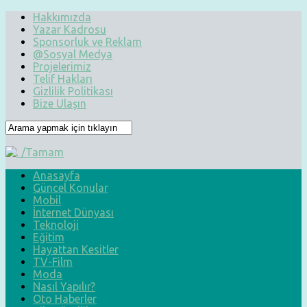
Hakkımızda
Yazar Kadrosu
Sponsorluk ve Reklam
@Sosyal Medya
Projelerimiz
Telif Hakları
Gizlilik Politikası
Bize Ulaşın
Anasayfa
Güncel Konular
Mobil
İnternet Dünyası
Teknoloji
Eğitim
Hayattan Kesitler
TV-Film
Moda
Nasıl Yapılır?
Oto Haberler