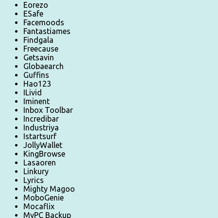
Eorezo
ESafe
Facemoods
Fantastiames
Findgala
Freecause
Getsavin
Globaearch
Guffins
Hao123
ILivid
Iminent
Inbox Toolbar
Incredibar
Industriya
Istartsurf
JollyWallet
KingBrowse
Lasaoren
Linkury
Lyrics
Mighty Magoo
MoboGenie
Mocaflix
MyPC Backup