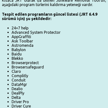
Kısaca JRT olarak da bilinen Junkware Removal Tool’un,
aşağıdaki program türlerini kaldırma yeteneği vardır.
Tespit edilen programların güncel listesi (JRT 6.4.9
sürümü için) şu şekildedir:
24×7 help
Advanced System Protector
AppGraffiti
Ask Toolbar
Astromenda
Babylon
Baidu
Blekko
Browserprotect
Browsersafeguard
Claro
Complitly
Conduit
DataMgr
Dealio
DealPly
Delta
Driver Pro
Driver Cure