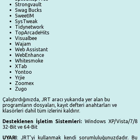
Strongvault
Swag Bucks
SweetIM
SysTweak
Tidynetwork
TopArcadeHits
Visualbee
Wajam
Web Assistant
WebEnhance
Whitesmoke
XTab
Yontoo
Yrjie
Zoomex
Zugo
Çalıştırdığınızda, JRT aracı yukarıda yer alan bu
programların dosyaları, kayıt defteri anahtarları ve
klasörleri dahil tüm izlerini kaldırır.
Desteklenen İşletim Sistemleri:
Windows XP/Vista/7/8
32-Bit ve 64-Bit
UYARI
: JRT’yi kullanmak kendi sorumluluğunuzdadır. Bu