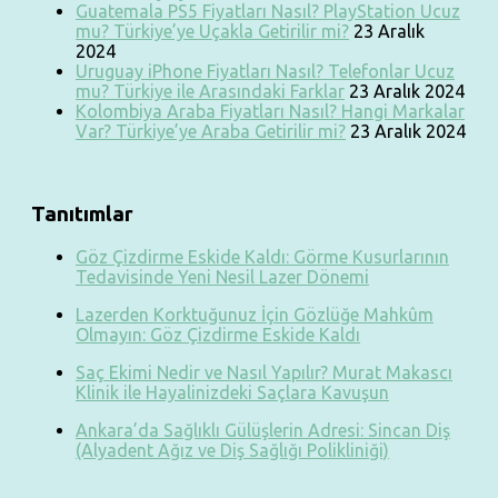
Guatemala PS5 Fiyatları Nasıl? PlayStation Ucuz
mu? Türkiye’ye Uçakla Getirilir mi?
23 Aralık
2024
Uruguay iPhone Fiyatları Nasıl? Telefonlar Ucuz
mu? Türkiye ile Arasındaki Farklar
23 Aralık 2024
Kolombiya Araba Fiyatları Nasıl? Hangi Markalar
Var? Türkiye’ye Araba Getirilir mi?
23 Aralık 2024
Tanıtımlar
Göz Çizdirme Eskide Kaldı: Görme Kusurlarının
Tedavisinde Yeni Nesil Lazer Dönemi
Lazerden Korktuğunuz İçin Gözlüğe Mahkûm
Olmayın: Göz Çizdirme Eskide Kaldı
Saç Ekimi Nedir ve Nasıl Yapılır? Murat Makascı
Klinik ile Hayalinizdeki Saçlara Kavuşun
Ankara’da Sağlıklı Gülüşlerin Adresi: Sincan Diş
(Alyadent Ağız ve Diş Sağlığı Polikliniği)