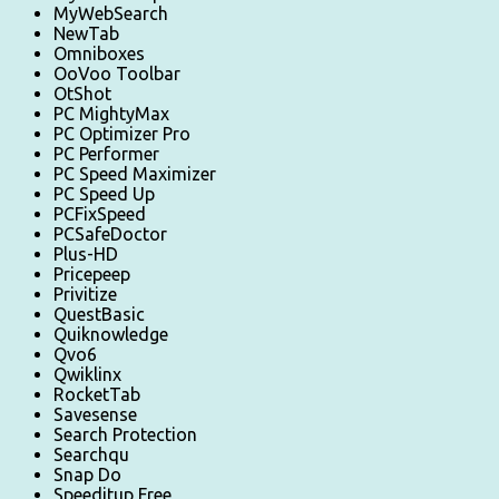
MyWebSearch
NewTab
Omniboxes
OoVoo Toolbar
OtShot
PC MightyMax
PC Optimizer Pro
PC Performer
PC Speed Maximizer
PC Speed Up
PCFixSpeed
PCSafeDoctor
Plus-HD
Pricepeep
Privitize
QuestBasic
Quiknowledge
Qvo6
Qwiklinx
RocketTab
Savesense
Search Protection
Searchqu
Snap Do
Speeditup Free