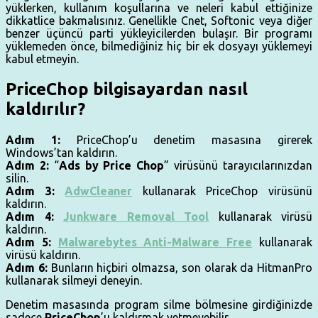
yüklerken, kullanım koşullarına ve neleri kabul ettiğinize
dikkatlice bakmalısınız. Genellikle Cnet, Softonic veya diğer
benzer üçüncü parti yükleyicilerden bulaşır. Bir programı
yüklemeden önce, bilmediğiniz hiç bir ek dosyayı yüklemeyi
kabul etmeyin.
PriceChop bilgisayardan nasıl
kaldırılır?
Adım 1:
PriceChop’u denetim masasına girerek
Windows’tan kaldırın.
Adım 2:
“
Ads by Price Chop
” virüsünü tarayıcılarınızdan
silin.
Adım 3:
AdwCleaner
kullanarak PriceChop virüsünü
kaldırın.
Adım 4:
Junkware Removal Tool
kullanarak virüsü
kaldırın.
Adım 5:
Malwarebytes Anti-Malware Free
kullanarak
virüsü kaldırın.
Adım 6:
Bunların hiçbiri olmazsa, son olarak da HitmanPro
kullanarak silmeyi deneyin.
Denetim masasında program silme bölmesine girdiğinizde
sadece
PriceChop
’u kaldırmak yetmeyebilir.