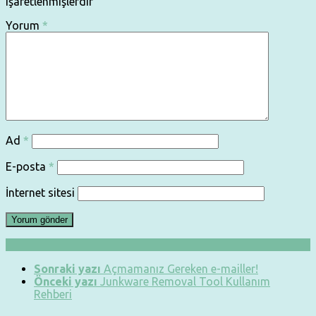
işaretlenmişlerdir
Yorum
*
Ad
*
E-posta
*
İnternet sitesi
Sonraki yazı
Açmamanız Gereken e-mailler!
Önceki yazı
Junkware Removal Tool Kullanım
Rehberi