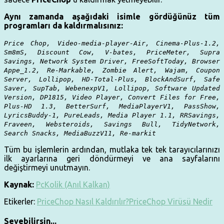
Aynı zamanda aşağıdaki isimle gördüğünüz tüm
programları da kaldırmalısınız:
Price Chop, Video-media-player-Air, Cinema-Plus-1.2,
Sm8mS, Discount Cow, V-bates, PriceMeter, Supra
Savings, Network System Driver, FreeSoftToday, Browser
Appe_1.2, Re-Markable, Zombie Alert, Wajam, Coupon
Server, Lollipop, HD-Total-Plus, BlockAndSurf, Safe
Saver, SupTab, WebenexpV1, Lollipop, Software Updated
Version, DP1815, Video Player, Convert Files for Free,
Plus-HD 1.3, BetterSurf, MediaPlayerV1, PassShow,
LyricsBuddy-1, PureLeads, Media Player 1.1, RRSavings,
Fraveen, Websteroids, Savings Bull, TidyNetwork,
Search Snacks, MediaBuzzV11, Re-markit
Tüm bu işlemlerin ardından, mutlaka tek tek tarayıcılarınızı
ilk ayarlarına geri döndürmeyi ve ana sayfalarını
değiştirmeyi unutmayın.
Kaynak:
PcKolik (Anıl Kalkan)
Etikerler:
PriceChop Nasıl Kaldırılır?
PriceChop Virüsü Nedir
Sevebilirsin...