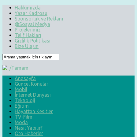
Hakkımızda
Yazar Kadrosu
Sponsorluk ve Reklam
@Sosyal Medya
Projelerimiz
Telif Hakları
Gizlilik Politikası
Bize Ulaşın
Anasayfa
Güncel Konular
Mobil
İnternet Dünyası
Teknoloji
Eğitim
Hayattan Kesitler
TV-Film
Moda
Nasıl Yapılır?
Oto Haberler