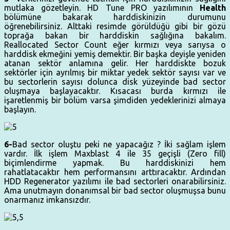
mutlaka gözetleyin. HD Tune PRO yazılımının
Health
bölümüne bakarak harddiskinizin durumunu
öğrenebilirsiniz. Alttaki resimde görüldüğü gibi bir gözü
toprağa bakan bir harddiskin sağlığına bakalım.
Reallocated Sector Count eğer kırmızı veya sarıysa o
harddisk ekmeğini yemiş demektir. Bir başka deyişle yeniden
atanan sektör anlamına gelir. Her harddiskte bozuk
sektörler için ayrılmış bir miktar yedek sektör sayısı var ve
bu sectorlerin sayısı dolunca disk yüzeyinde bad sector
oluşmaya başlayacaktır. Kısacası burda kırmızı ile
işaretlenmiş bir bölüm varsa şimdiden yedeklerinizi almaya
başlayın.
6-
Bad sector oluştu peki ne yapacağız ? İki sağlam işlem
vardır. İlk işlem Maxblast 4 ile 35 geçişli (Zero fill)
biçimlendirme yapmak. Bu harddiskinizi hem
rahatlatacaktır hem performansını arttıracaktır. Ardından
HDD Regenerator yazılımı ile bad sectorleri onarabilirsiniz.
Ama unutmayın donanımsal bir bad sector oluşmuşsa bunu
onarmanız imkansızdır.