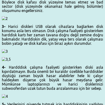
Böylece disk kafası disk yüzeyine temas etmez ve bad
sector (disk yüzeyinde okunamaz hale gelmiş bölümler)
oluşumunu engellersiniz.
3-
Harici diskleri USB olarak cihazlara bağlarken disk
konumu asla ters olmasın. Disk çalışma faaliyeti gösterirken
harddisk kartı her zaman tavana doğru değil zemine doğru
bakmalıdır. Harddiskin dik, yatay veya ters olarak çalışması
bobin yatağı ve disk kafası için biraz aykırı durumdur.
4-
Hardddisk çalışma faaliyeti gösterirken diski asla
kıpırdatmayın. Buda önemli bir kuraldır özellikle harddiskler
düştüğü zaman büyük hasar alabilirler hele ki çalışır
haldeyken düşerse çok büyük hasar meydana gelir.
Mümkünse laptoplarınızı ve harici disklerinizi
subwooferdan uzak tutun buda arızalanması için bir sebep.
5-
Verilerinizi güvende tutmak için harddiskinizin sağlığını