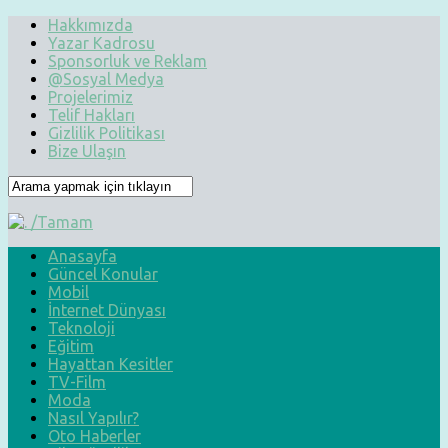
Hakkımızda
Yazar Kadrosu
Sponsorluk ve Reklam
@Sosyal Medya
Projelerimiz
Telif Hakları
Gizlilik Politikası
Bize Ulaşın
Anasayfa
Güncel Konular
Mobil
İnternet Dünyası
Teknoloji
Eğitim
Hayattan Kesitler
TV-Film
Moda
Nasıl Yapılır?
Oto Haberler