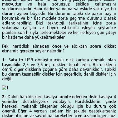
mecvuttur ve hala sorunsuz şekilde çalışmasını
sürdürmektedir. Hani derler ya ne varsa eskide var diye, bu
durum aynen böyledir. Bu durumu tabiki de pazar payını
korumak ve bir üst modele zorla geçirme durumu olarak
adlandırabiliriz. Bizi teknoloji tarikatının içine zorla
sokmaya çalışan ve büyük istikrarla işleyen şeytanice
planları son hızıyla ilerletmekteler ve her ilerleyen gün çıtayı
bir kademe daha yükseltmekteler.
Peki harddisk almadan önce ve aldıktan sonra dikkat
etmemiz gereken şeyler nelerdir ?
1-
Sata to USB dönüştürücüsü disk kartına gömülü olan
taşınabilir 2,5 ve 3,5 inç diskleri tercih edin. Bu disklerin
ömrü diğer disklerin çoğuna göre daha dayanıklıdır. Tabiki
bu durum taşınabilir diskler için geçerlidir, dahili diskler için
değil.
2-
Dahili harddiskleri kasaya monte ederken diski kasaya 4
yerinden destekleyerek vidalayın. Harddisklerin içinde
hareketli mekanik bileşenler olduğu için bu durum çok
önemli. Eğer 4 yerden sağlam bir şekilde desteklerseniz
diskin titreme ve savrulma hareketlerini en aza indirgersiniz.