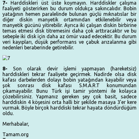
7-
Harddiskleri üst üste koymayın. Harddiskler çalışma
faaliyeti gösterirken bu durum oldukça sakıncalıdır. Bobin
yatağının hemen paralelinde bulunan güçlü mıknatıslar bir
diğer diskin manyetik ortamından etkilenebilir veya
manyetik gücünü yitirebilir. Ayrıca iki çalışan diskin birbirine
temas etmesi disk titremesini daha çok arttıracaktır ve bu
sebeple iki disk için daha az ömür vaad edecektir. Bu durum
veri kayıpları, düşük performans ve çabuk arızalanma gibi
nedenleri beraberinde getirebilir.
8-
Son olarak devir işlemi yapmayan (hareketsiz)
harddiskleri tekrar faaliyete geçirmek. Nadirde olsa disk
kafası darbelerden dolayı bobin yatağından kayabilir veya
şok sonrası disk kafası S.M.A.R.T konumundan
çıkamayabilir. Bunu Türk işi tamir yöntemi ile kolayca
çözebilirsiniz. Yapmanız gereken şey çok basit, sadece
harddiskin 4 köşesini orta halli bir şekilde masaya 3’er kere
vurmak. Böyle birçok harddiski tekrar hayata döndürdüğüm
oldu.
Merhabalar,
Tamam.org