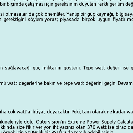
 bir biçimde çalışması için gereksinim duyulan farklı gerilim 
si olmasalar da çok önemliler. Yanlış bir güç kaynağı, bilgisayar
 gerektiğini söylemiyoruz; piyasada birçok uygun fiyatlı mo
 sağlayacağı güç miktarını gösterir. Tepe watt değeri ise 
vamlı watt değerlerine bakın ve tepe watt değerini geçin. Dev
daha çok watt’a ihtiyaç duyacaktır. Peki, tam olarak ne kadar wa
akineleriyle dolu. Outervision’ın Extreme Power Supply Calcula
kkında size fikir veriyor. İhtiyacınız olan 370 watt ise biraz 
 örnek için 500W’lık bir PSU’yu da tercih edebilirsiniz.