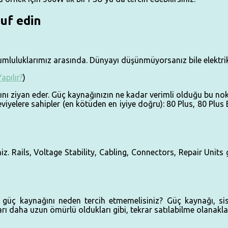
ruf edin
luluklarımız arasında. Dünyayı düşünmüyorsanız bile elektrik 
apılır?
)
nı ziyan eder. Güç kaynağınızın ne kadar verimli olduğu bu nok
eviyelere sahipler (en kötüden en iyiye doğru): 80 Plus, 80 Plus
iniz. Rails, Voltage Stability, Cabling, Connectors, Repair Un
güç kaynağını neden tercih etmemelisiniz? Güç kaynağı, sist
ı daha uzun ömürlü oldukları gibi, tekrar satılabilme olanaklar