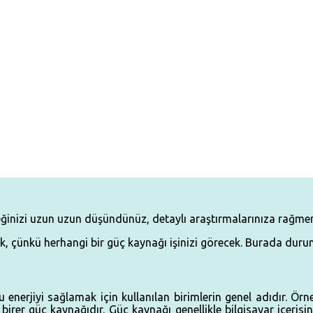
eğinizi uzun uzun düşündünüz, detaylı araştırmalarınıza rağmen 
, çünkü herhangi bir güç kaynağı işinizi görecek. Burada durun
rjiyi sağlamak için kullanılan birimlerin genel adıdır. Örneğin
rer güç kaynağıdır. Güç kaynağı genellikle bilgisayar içerisin