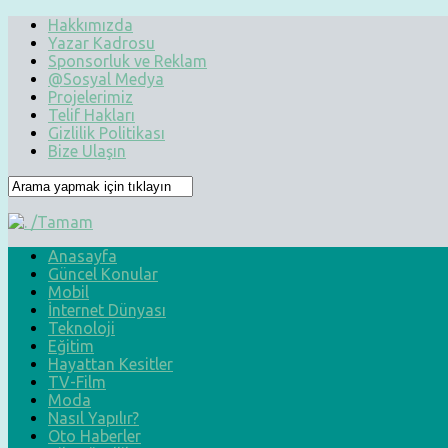
Hakkımızda
Yazar Kadrosu
Sponsorluk ve Reklam
@Sosyal Medya
Projelerimiz
Telif Hakları
Gizlilik Politikası
Bize Ulaşın
Anasayfa
Güncel Konular
Mobil
İnternet Dünyası
Teknoloji
Eğitim
Hayattan Kesitler
TV-Film
Moda
Nasıl Yapılır?
Oto Haberler