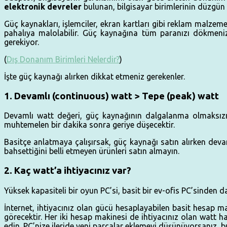
elektronik devreler
bulunan, bilgisayar birimlerinin düzgün
Güç kaynakları, işlemciler, ekran kartları gibi reklam malzeme
pahalıya malolabilir. Güç kaynağına tüm paranızı dökmeniz
gerekiyor.
(
Dış Donanım Birimleri Nelerdir?
)
İşte güç kaynağı alırken dikkat etmeniz gerekenler.
1. Devamlı (continuous) watt > Tepe (peak) watt
Devamlı watt değeri, güç kaynağının dalgalanma olmaksızın
muhtemelen bir dakika sonra geriye düşecektir.
Basitçe anlatmaya çalışırsak, güç kaynağı satın alırken de
bahsettiğini belli etmeyen ürünleri satın almayın.
2. Kaç watt’a ihtiyacınız var?
Yüksek kapasiteli bir oyun PC’si, basit bir ev-ofis PC’sinden 
İnternet, ihtiyacınız olan gücü hesaplayabilen basit hesap m
görecektir. Her iki hesap makinesi de ihtiyacınız olan watt ha
edin. PC’nize ileride yeni parçalar eklemeyi düşünüyorsanız, bu