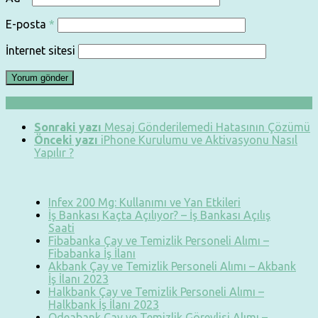
E-posta
*
İnternet sitesi
Sonraki yazı
Mesaj Gönderilemedi Hatasının Çözümü
Önceki yazı
iPhone Kurulumu ve Aktivasyonu Nasıl
Yapılır ?
Infex 200 Mg: Kullanımı ve Yan Etkileri
İş Bankası Kaçta Açılıyor? – İş Bankası Açılış
Saati
Fibabanka Çay ve Temizlik Personeli Alımı –
Fibabanka İş İlanı
Akbank Çay ve Temizlik Personeli Alımı – Akbank
İş İlanı 2023
Halkbank Çay ve Temizlik Personeli Alımı –
Halkbank İş İlanı 2023
Odeabank Çay ve Temizlik Görevlisi Alımı –