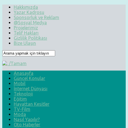
Hakkımızda
Yazar Kadrosu
Sponsorluk ve Reklam
@Sosyal Medya
Projelerimiz
Telif Hakları
Gizlilik Politikası
Bize Ulaşın
Anasayfa
Güncel Konular
Mobil
İnternet Dünyası
Teknoloji
Eğitim
Hayattan Kesitler
TV-Film
Moda
Nasıl Yapılır?
Oto Haberler