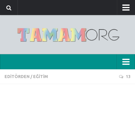
Hakkımızda
Yazar Kadrosu
Sponsorluk ve Reklam
@Sosyal Medya
Projelerimiz
Anasayfa
Telif Hakları
EDITÖRDEN
/
EĞITIM
13
Güncel Konular
Gizlilik Politikası
Mobil
Bize Ulaşın
İnternet Dünyası
Teknoloji
Eğitim