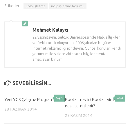
Etikerler:
uolp işletme
uolp işletme bölümü
Mehmet Kalaycı
22 yaşındayım. Selçuk Üniversitesi'nde Halkla İlişkiler
ve Reklamcılık okuyorum. 2006 yılından bugüne
internet reklamcılığı içindeyim. Güncel konuları kendi
yorumum ile sizlere aktararak bilgilenmenizi
amaçlayan biriyim.
SEVEBILIRSIN...
6
4
Yeni YGS Çalışma Programı
Rootkit nedir? Rootkit virüsü
nasıl temizlenir?
28 HAZIRAN 2014
27 KASIM 2014