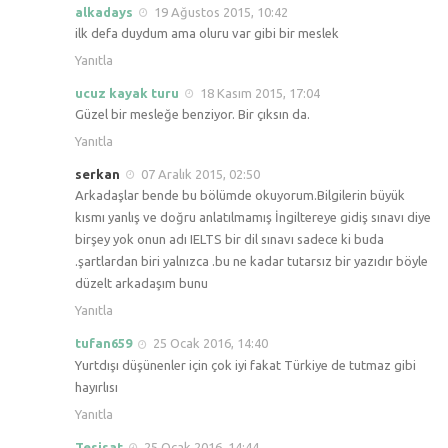
alkadays
19 Ağustos 2015, 10:42
ilk defa duydum ama oluru var gibi bir meslek
Yanıtla
ucuz kayak turu
18 Kasım 2015, 17:04
Güzel bir mesleğe benziyor. Bir çıksın da.
Yanıtla
serkan
07 Aralık 2015, 02:50
Arkadaşlar bende bu bölümde okuyorum.Bilgilerin büyük
kısmı yanlış ve doğru anlatılmamış İngiltereye gidiş sınavı diye
birşey yok onun adı IELTS bir dil sınavı sadece ki buda
.şartlardan biri yalnızca .bu ne kadar tutarsız bir yazıdır böyle
düzelt arkadaşım bunu
Yanıtla
tufan659
25 Ocak 2016, 14:40
Yurtdışı düşünenler için çok iyi fakat Türkiye de tutmaz gibi
hayırlısı
Yanıtla
Tesisat
25 Ocak 2016, 14:44