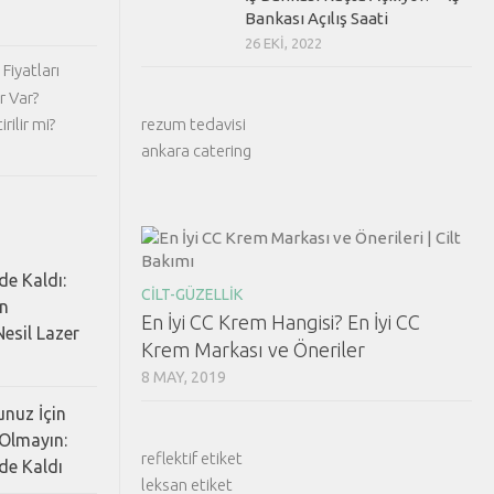
Bankası Açılış Saati
26 EKI, 2022
Fiyatları
r Var?
rezum tedavisi
rilir mi?
ankara catering
de Kaldı:
CILT-GÜZELLIK
ın
En İyi CC Krem Hangisi? En İyi CC
esil Lazer
Krem Markası ve Öneriler
8 MAY, 2019
nuz İçin
Olmayın:
reflektif etiket
de Kaldı
leksan etiket