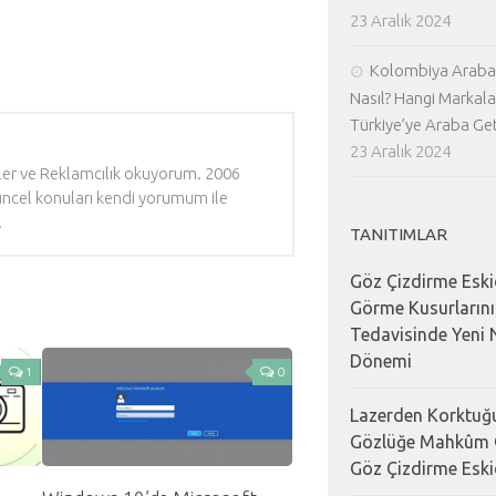
23 Aralık 2024
Kolombiya Araba 
Nasıl? Hangi Markala
Türkiye’ye Araba Geti
23 Aralık 2024
kiler ve Reklamcılık okuyorum. 2006
Güncel konuları kendi yorumum ile
.
TANITIMLAR
Göz Çizdirme Eski
Görme Kusurların
Tedavisinde Yeni N
Dönemi
1
0
Lazerden Korktuğu
Gözlüğe Mahkûm 
Göz Çizdirme Eski