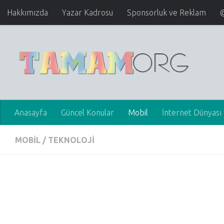
Hakkımızda
Yazar Kadrosu
Sponsorluk ve Reklam
Anasayfa
Güncel Konular
Mobil
İnternet Dünyası
MOBIL
/
TEKNOLOJI