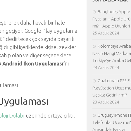
Bangladeş Apple
Fiyatları – Apple Ürü
eştirerek daha havalı bir hale
mı? – Apple Ürünleri 
ten geçiyor. Google Play uygulama
25 Aralık 2024
 dedirtecek çok sayıda başarılı
Kolombiya Araba 
dı gibi içeriklerde kişisel zevkler
Nasıl? Hangi Markala
a sahip olan ve diğer seçeneklere
Türkiye’ye Araba Geti
 5 Android İkon Uygulaması’
nı
24 Aralık 2024
Guatemala PS5 Fiy
PlayStation Ucuz mu
Uçakla Getirilir mi?
 Uygulaması
23 Aralık 2024
loji Dolabı
üzerinde ortaya çıktı.
Uruguay iPhone Fiy
Telefonlar Ucuz mu? 
Arasındaki Farklar