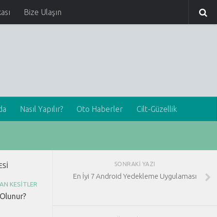
kası
Bize Ulaşın
da
Nasıl Yapılır?
Oto Haberler
Cilt-Güzellik
SONRAKI YAZI
ESI
En İyi 7 Android Yedekleme Uygulaması
AN KESITLER
 Olunur?