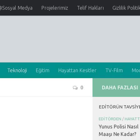
@Sosyal Medya
Projelerimiz
Telif Hakları
Gizlilik Politi
Teknoloji
Eğitim
Hayattan Kesitler
TV-Film
Mo
0
DAHA FAZLASI
EDITÖRÜN TAVSIY
EDITÖRDEN
/
HAYATT
Yunus Polisi Nasıl
Maaşı Ne Kadar?