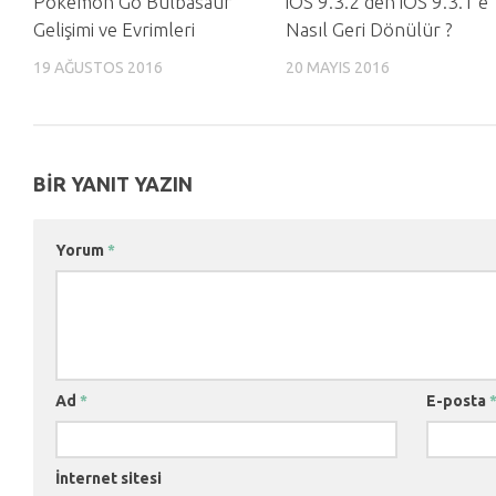
Pokemon Go Bulbasaur
iOS 9.3.2’den iOS 9.3.1’e
Gelişimi ve Evrimleri
Nasıl Geri Dönülür ?
19 AĞUSTOS 2016
20 MAYIS 2016
BIR YANIT YAZIN
Yorum
*
Ad
*
E-posta
İnternet sitesi