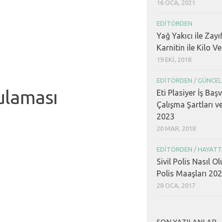
16 OCA, 2021
EDITÖRDEN
Yağ Yakıcı ile Zayı
Karnitin ile Kilo V
19 EKI, 2018
EDITÖRDEN
/
GÜNCEL
ulaması
Eti Plasiyer İş Baş
Çalışma Şartları v
2023
20 MAR, 2018
EDITÖRDEN
/
HAYATT
Sivil Polis Nasıl Ol
Polis Maaşları 20
28 OCA, 2017
SON YAZILANLAR