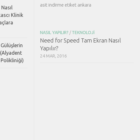
asit indirme etiket ankara
 Nasıl
ascı Klinik
Saçlara
NASIL YAPILIR?
/
TEKNOLOJI
Need for Speed Tam Ekran Nasıl
 Gülüşlerin
Yapılır?
 (Alyadent
24 MAR, 2016
Polikliniği)