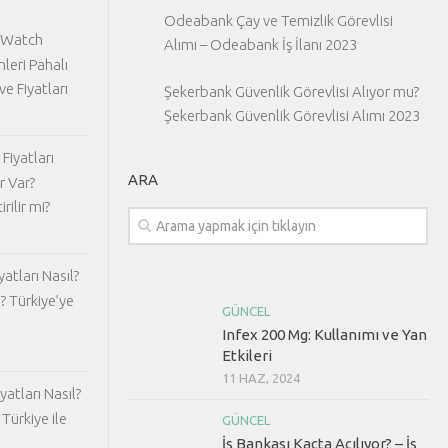
Odeabank Çay ve Temizlik Görevlisi
 Watch
Alımı – Odeabank İş İlanı 2023
nleri Pahalı
ve Fiyatları
Şekerbank Güvenlik Görevlisi Alıyor mu?
Şekerbank Güvenlik Görevlisi Alımı 2023
Fiyatları
ARA
r Var?
rilir mi?
atları Nasıl?
? Türkiye’ye
GÜNCEL
Infex 200 Mg: Kullanımı ve Yan
Etkileri
11 HAZ, 2024
atları Nasıl?
Türkiye ile
GÜNCEL
İş Bankası Kaçta Açılıyor? – İş