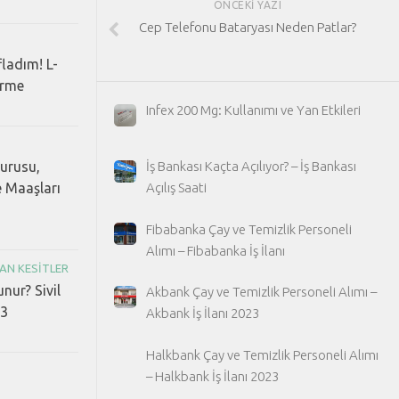
ÖNCEKI YAZI
Cep Telefonu Bataryası Neden Patlar?
fladım! L-
erme
Infex 200 Mg: Kullanımı ve Yan Etkileri
vurusu,
İş Bankası Kaçta Açılıyor? – İş Bankası
e Maaşları
Açılış Saati
Fibabanka Çay ve Temizlik Personeli
Alımı – Fibabanka İş İlanı
AN KESITLER
unur? Sivil
Akbank Çay ve Temizlik Personeli Alımı –
23
Akbank İş İlanı 2023
Halkbank Çay ve Temizlik Personeli Alımı
– Halkbank İş İlanı 2023