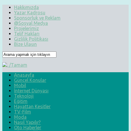
Hakkımızda
Yazar Kadrosu
Sponsorluk ve Reklam
@Sosyal Medya
Projelerimiz
Telif Hakları
Gizlilik Politikası
Bize Ulaşın
Anasayfa
Güncel Konular
Mobil
İnternet Dünyası
Teknoloji
Eğitim
Hayattan Kesitler
TV-Film
Moda
Nasıl Yapılır?
Oto Haberler