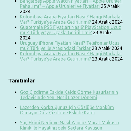
Bangladeş Apple Watch Fiyatları – Apple Ürünleri
Pahalı mı? – Apple Ürünleri ve Fiyatları
25 Aralık
2024
Kolombiya Araba Fiyatları Nasıl? Hangi Markalar
Var? Türkiye’ye Araba Getirilir mi?
24 Aralık 2024
Guatemala PS5 Fiyatları Nasıl? PlayStation Ucuz
mu? Türkiye’ye Uçakla Getirilir mi?
23 Aralık
2024
Uruguay iPhone Fiyatları Nasıl? Telefonlar Ucuz
mu? Türkiye ile Arasındaki Farklar
23 Aralık 2024
Kolombiya Araba Fiyatları Nasıl? Hangi Markalar
Var? Türkiye’ye Araba Getirilir mi?
23 Aralık 2024
Tanıtımlar
Göz Çizdirme Eskide Kaldı: Görme Kusurlarının
Tedavisinde Yeni Nesil Lazer Dönemi
Lazerden Korktuğunuz İçin Gözlüğe Mahkûm
Olmayın: Göz Çizdirme Eskide Kaldı
Saç Ekimi Nedir ve Nasıl Yapılır? Murat Makascı
Klinik ile Hayalinizdeki Saçlara Kavuşun