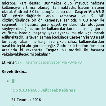
microSD kart desteği sunmakta olup, mevcut hafızayı
kullanıcıya artırma olanağı tanımaktadır. İşletim sistemi
olarak Android 5.0 Lollipoop’a sahip olan
Casper Via V3
8
MP çözünürlüğünde arka kameraya ve 5 MP
çözünürlüğünde bir ön kameraya sahiptir. 1 GB RAM ile
segmentinin fiyatına göre gayet iyi durumda olduğunu
söyleyebileceğimiz model kullanıcılardan nasıl bir ilgi görür
ve firma istediği başarıyı yakalayacak mı oldukça merak
edilmektedir. İlerleyen zaman içerisinde
Casper Via V3
nasıl
bir satış rakamı ile karşımıza çıkar, cihaz kullanıcılardan
nasıl bir tepki alır görebileceğiz. Zorlu akıllı telefon firmaları
arasında ki rekabette
Casper
bu modeli ile başarıyı
yakalayabilecek mi bakalım?
Etikerler:
akıllı telefon
casper
casper via v3
via v3
Sevebilirsin...
0
iOS 9.3.3 PanGu Jailbreak Kaldırma
27 Temmuz 2016