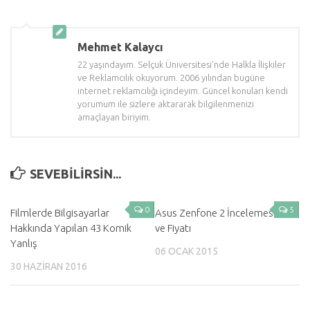
Mehmet Kalaycı
22 yaşındayım. Selçuk Üniversitesi'nde Halkla İlişkiler
ve Reklamcılık okuyorum. 2006 yılından bugüne
internet reklamcılığı içindeyim. Güncel konuları kendi
yorumum ile sizlere aktararak bilgilenmenizi
amaçlayan biriyim.
SEVEBILIRSIN...
0
5
Filmlerde Bilgisayarlar
Asus Zenfone 2 İncelemesi
Hakkında Yapılan 43 Komik
ve Fiyatı
Yanlış
06 OCAK 2015
30 HAZIRAN 2016