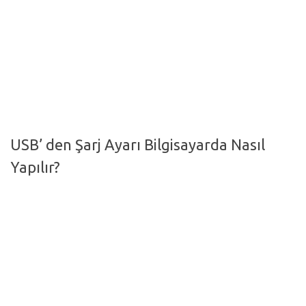
Hayattan Kesitler
TV-Film
Moda
Nasıl Yapılır?
Oto Haberler
USB’ den Şarj Ayarı Bilgisayarda Nasıl
Cilt-Güzellik
Yapılır?