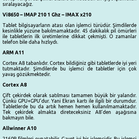
sıralayacağız.
Vi8650 – IMAP 210 1 Ghz – IMAX x210
Tablet bilgisayarların atası olan işlemci türüdür. Şimdilerde
kesinlikle yüzüne bakılmamaktadır. 45 dakikalık pil ömürleri
ile tabletlerin ilk üretimlerine dikkat çekmişti. O zamanlar
telefon bile daha hızlıydı.
ARM A11
Cortex A8 tabanlıdır. Cortex bildiğiniz gibi tabletlerde iyi yeri
tutmaktadır. Şimdilerde bu işlemci de tabletler için çok
yavaş gözükmektedir.
Cortex A8
Çift çekirdek olarak satılması tamamen büyük bir yalandır.
Çünkü GPU+GPU’dur. Yani Ekran kartı ile ilgili bir durumdur.
Tabletlerde bu da artık hemen hemen kullanılmamaktadır.
Tek çekirdek almakta direteceksiniz A8’den aşağısına
bakmayın bile.
Allwinner A10
2160P filmleri oynatabilir. Gayet iyi bir işlemcidir. Bu işlemci