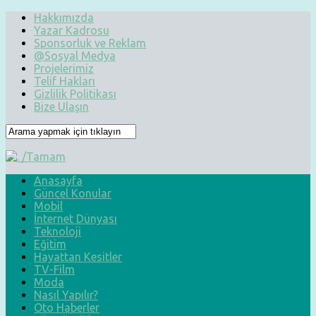
Hakkımızda
Yazar Kadrosu
Sponsorluk ve Reklam
@Sosyal Medya
Projelerimiz
Telif Hakları
Gizlilik Politikası
Bize Ulaşın
Anasayfa
Güncel Konular
Mobil
İnternet Dünyası
Teknoloji
Eğitim
Hayattan Kesitler
TV-Film
Moda
Nasıl Yapılır?
Oto Haberler