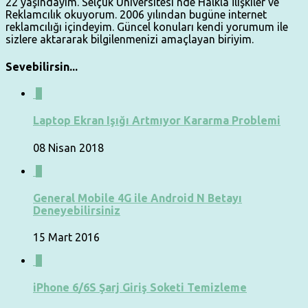
22 yaşındayım. Selçuk Üniversitesi'nde Halkla İlişkiler ve
Reklamcılık okuyorum. 2006 yılından bugüne internet
reklamcılığı içindeyim. Güncel konuları kendi yorumum ile
sizlere aktararak bilgilenmenizi amaçlayan biriyim.
Sevebilirsin...
1
Laptop Ekran Işığı Artmıyor Kararma Problemi
08 Nisan 2018
0
General Mobile 4G ile Android N Betayı
Deneyebilirsiniz
15 Mart 2016
0
iPhone 6/6S Şarj Giriş Soketi Temizleme