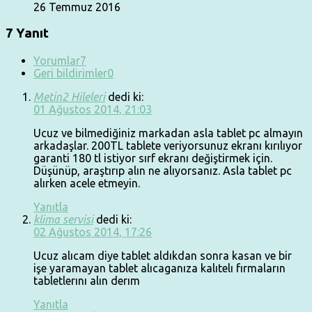
26 Temmuz 2016
7 Yanıt
Yorumlar
7
Geri bildirimler
0
Metin2 Hileleri
dedi ki:
01 Ağustos 2014, 21:03
Ucuz ve bilmediğiniz markadan asla tablet pc almayın
arkadaşlar. 200TL tablete veriyorsunuz ekranı kırılıyor
garanti 180 tl istiyor sırf ekranı değiştirmek için.
Düşünüp, araştırıp alın ne alıyorsanız. Asla tablet pc
alırken acele etmeyin.
Yanıtla
klima servisi
dedi ki:
02 Ağustos 2014, 17:26
Ucuz alıcam diye tablet aldıkdan sonra kasan ve bir
işe yaramayan tablet alıcaganıza kalıtelı fırmaların
tabletlerını alın derım
Yanıtla