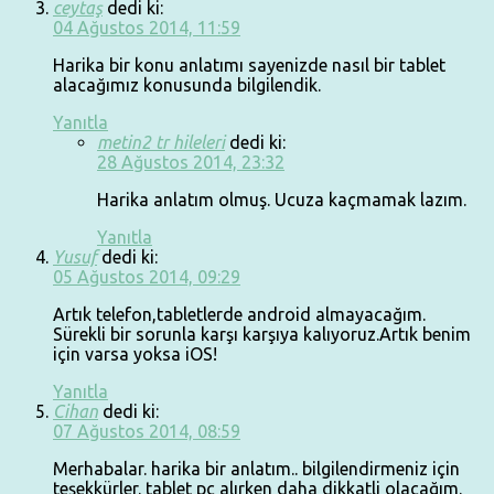
ceytaş
dedi ki:
04 Ağustos 2014, 11:59
Harika bir konu anlatımı sayenizde nasıl bir tablet
alacağımız konusunda bilgilendik.
Yanıtla
metin2 tr hileleri
dedi ki:
28 Ağustos 2014, 23:32
Harika anlatım olmuş. Ucuza kaçmamak lazım.
Yanıtla
Yusuf
dedi ki:
05 Ağustos 2014, 09:29
Artık telefon,tabletlerde android almayacağım.
Sürekli bir sorunla karşı karşıya kalıyoruz.Artık benim
için varsa yoksa iOS!
Yanıtla
Cihan
dedi ki:
07 Ağustos 2014, 08:59
Merhabalar. harika bir anlatım.. bilgilendirmeniz için
teşekkürler. tablet pc alırken daha dikkatli olacağım.