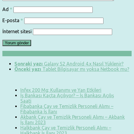
Ad
*
E-posta
*
İnternet sitesi
Sonraki yazı
Galaxy S2 Android 4.x Nasıl Yüklenir?
Önceki yazı
Tablet Bilgisayar mı yoksa Netbook mu?
Infex 200 Mg: Kullanımı ve Yan Etkileri
İş Bankası Kaçta Açılıyor? – İş Bankası Açılış
Saati
Fibabanka Çay ve Temizlik Personeli Alımı –
Fibabanka İş İlanı
Akbank Çay ve Temizlik Personeli Alımı – Akbank
İş İlanı 2023
Halkbank Çay ve Temizlik Personeli Alımı –
Halkbank İş İlanı 2023