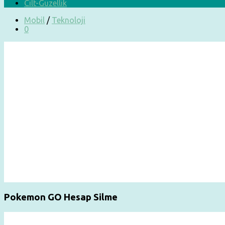
Cilt-Güzellik
Mobil
/
Teknoloji
0
Pokemon GO Hesap Silme