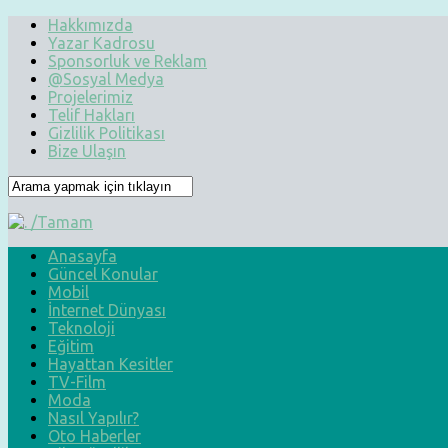
Hakkımızda
Yazar Kadrosu
Sponsorluk ve Reklam
@Sosyal Medya
Projelerimiz
Telif Hakları
Gizlilik Politikası
Bize Ulaşın
Anasayfa
Güncel Konular
Mobil
İnternet Dünyası
Teknoloji
Eğitim
Hayattan Kesitler
TV-Film
Moda
Nasıl Yapılır?
Oto Haberler