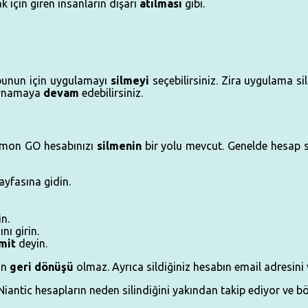
 için giren insanların dışarı
atılması
gibi.
 bunun için uygulamayı
silmeyi
seçebilirsiniz. Zira uygulama s
 oynamaya
devam
edebilirsiniz.
emon GO hesabınızı
silmenin
bir yolu mevcut. Genelde hesap si
ayfasına gidin.
n.
nı girin.
mit
deyin.
un
geri dönüşü
olmaz. Ayrıca sildiğiniz hesabın email adresini 
 Niantic hesapların neden silindiğini yakından takip ediyor ve bö