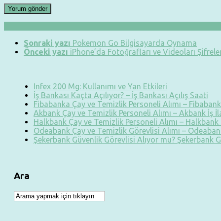
Sonraki yazı
Pokemon Go Bilgisayarda Oynama
Önceki yazı
iPhone’da Fotoğrafları ve Videoları Şifrel
Infex 200 Mg: Kullanımı ve Yan Etkileri
İş Bankası Kaçta Açılıyor? – İş Bankası Açılış Saati
Fibabanka Çay ve Temizlik Personeli Alımı – Fibabanka
Akbank Çay ve Temizlik Personeli Alımı – Akbank İş İ
Halkbank Çay ve Temizlik Personeli Alımı – Halkbank İ
Odeabank Çay ve Temizlik Görevlisi Alımı – Odeabank
Şekerbank Güvenlik Görevlisi Alıyor mu? Şekerbank G
Ara