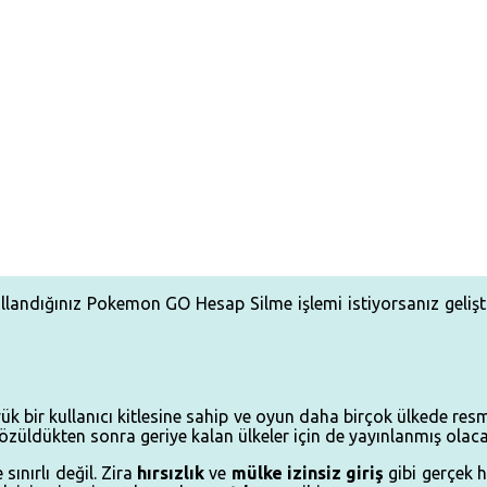
landığınız Pokemon GO Hesap Silme işlemi istiyorsanız geliştiri
 bir kullanıcı kitlesine sahip ve oyun daha birçok ülkede re
özüldükten sonra geriye kalan ülkeler için de yayınlanmış olaca
e sınırlı değil. Zira
hırsızlık
ve
mülke
izinsiz giriş
gibi gerçek h