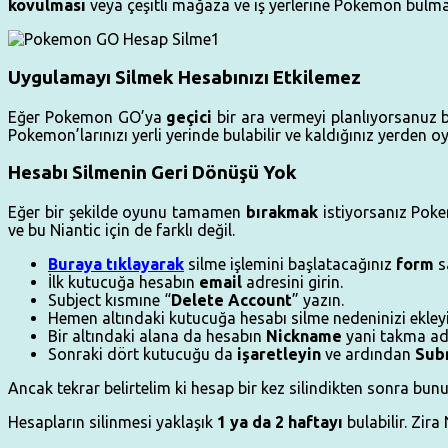
kovulması
veya çeşitli mağaza ve iş yerlerine Pokemon bulmak
Uygulamayı Silmek Hesabınızı Etkilemez
Eğer Pokemon GO’ya
geçici
bir ara vermeyi planlıyorsanuz
Pokemon’larınızı yerli yerinde bulabilir ve kaldığınız yerden
Hesabı Silmenin Geri Dönüşü Yok
Eğer bir şekilde oyunu tamamen
bırakmak
istiyorsanız Pok
ve bu Niantic için de farklı değil.
Buraya tıklayarak
silme işlemini başlatacağınız
form
s
İlk kutucuğa hesabın
email
adresini girin.
Subject kısmıne “
Delete Account
” yazın.
Hemen altındaki kutucuğa hesabı silme nedeninizi ekleyi
Bir altındaki alana da hesabın
Nickname
yani takma adı
Sonraki dört kutucuğu da
işaretleyin
ve ardından
Sub
Ancak tekrar belirtelim ki hesap bir kez silindikten sonra bun
Hesapların silinmesi yaklaşık
1 ya da 2 haftayı
bulabilir. Zira